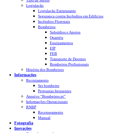
Tipo de Meios
Legislação
Legislação Estruturante
Segurança contra Incêndios em Edificios
Incêndios Florestais
Bombeiros
Subsídios e Apoios
Quartéis
Equipamentos
EIP
FEB
Transporte de Doentes
Bombeiros Profissionais
História dos Bombeiros
Informações
Recrutamento
Ser bombeiro
Perguntas frequentes
Arquivo “Bombeiros.pt”
Informações Operacionais
RNBP
Recenseamento
Manual
Fotografia
Inovações