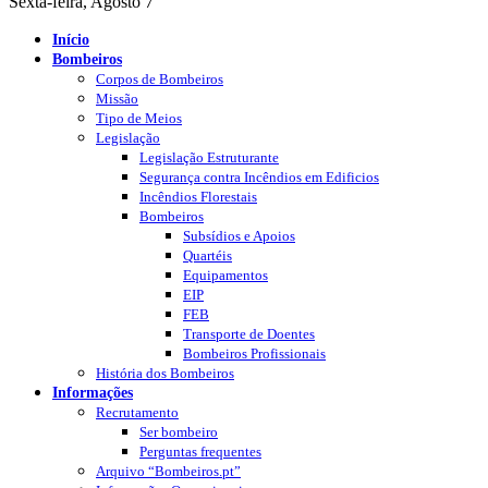
Sexta-feira, Agosto 7
Início
Bombeiros
Corpos de Bombeiros
Missão
Tipo de Meios
Legislação
Legislação Estruturante
Segurança contra Incêndios em Edificios
Incêndios Florestais
Bombeiros
Subsídios e Apoios
Quartéis
Equipamentos
EIP
FEB
Transporte de Doentes
Bombeiros Profissionais
História dos Bombeiros
Informações
Recrutamento
Ser bombeiro
Perguntas frequentes
Arquivo “Bombeiros.pt”