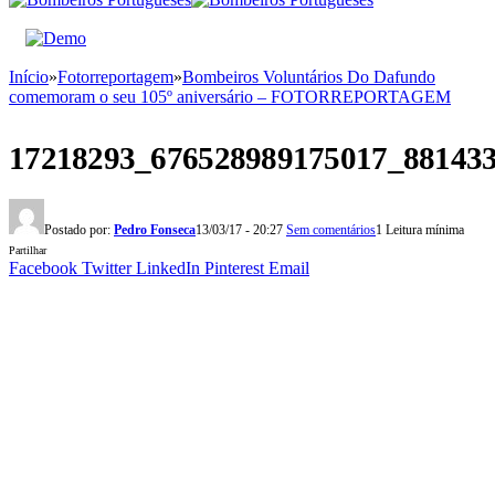
Início
»
Fotorreportagem
»
Bombeiros Voluntários Do Dafundo
comemoram o seu 105º aniversário – FOTORREPORTAGEM
17218293_676528989175017_88143
Postado por:
Pedro Fonseca
13/03/17 - 20:27
Sem comentários
1 Leitura mínima
Partilhar
Facebook
Twitter
LinkedIn
Pinterest
Email