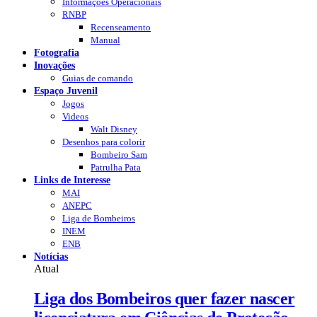
Informações Operacionais
RNBP
Recenseamento
Manual
Fotografia
Inovações
Guias de comando
Espaço Juvenil
Jogos
Videos
Walt Disney
Desenhos para colorir
Bombeiro Sam
Patrulha Pata
Links de Interesse
MAI
ANEPC
Liga de Bombeiros
INEM
ENB
Notícias
Atual
Liga dos Bombeiros quer fazer nascer