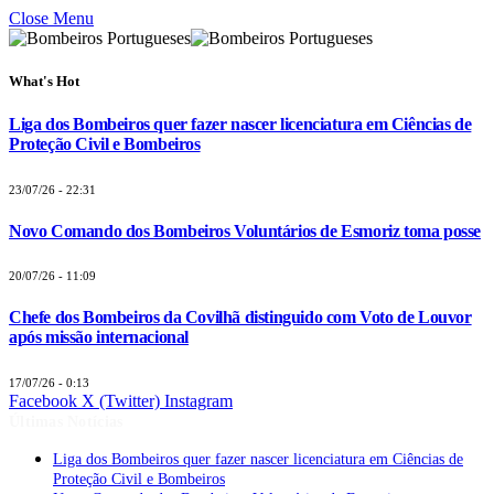
Close Menu
What's Hot
Liga dos Bombeiros quer fazer nascer licenciatura em Ciências de
Proteção Civil e Bombeiros
23/07/26 - 22:31
Novo Comando dos Bombeiros Voluntários de Esmoriz toma posse
20/07/26 - 11:09
Chefe dos Bombeiros da Covilhã distinguido com Voto de Louvor
após missão internacional
17/07/26 - 0:13
Facebook
X (Twitter)
Instagram
Últimas Notícias
Liga dos Bombeiros quer fazer nascer licenciatura em Ciências de
Proteção Civil e Bombeiros