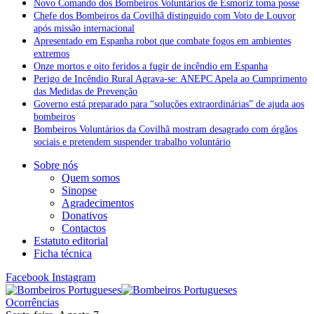
Novo Comando dos Bombeiros Voluntários de Esmoriz toma posse
Chefe dos Bombeiros da Covilhã distinguido com Voto de Louvor
após missão internacional
Apresentado em Espanha robot que combate fogos em ambientes
extremos
Onze mortos e oito feridos a fugir de incêndio em Espanha
Perigo de Incêndio Rural Agrava-se: ANEPC Apela ao Cumprimento
das Medidas de Prevenção
Governo está preparado para “soluções extraordinárias” de ajuda aos
bombeiros
Bombeiros Voluntários da Covilhã mostram desagrado com órgãos
sociais e pretendem suspender trabalho voluntário
Sobre nós
Quem somos
Sinopse
Agradecimentos
Donativos
Contactos
Estatuto editorial
Ficha técnica
Facebook
Instagram
Ocorrências