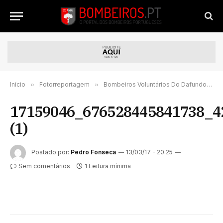
Início
»
Fotorreportagem
»
Bombeiros Voluntários Do Dafundo comemoram o seu 105º aniversário – FOTORREPORTAGEM
17159046_676528445841738_4
(1)
Postado por:
Pedro Fonseca
13/03/17 - 20:25
Sem comentários
1 Leitura mínima