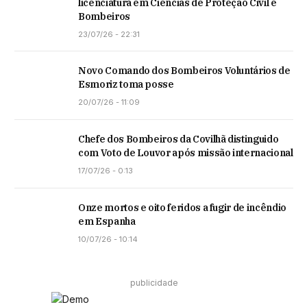
licenciatura em Ciências de Proteção Civil e
Bombeiros
23/07/26 - 22:31
Novo Comando dos Bombeiros Voluntários de
Esmoriz toma posse
20/07/26 - 11:09
Chefe dos Bombeiros da Covilhã distinguido
com Voto de Louvor após missão internacional
17/07/26 - 0:13
Onze mortos e oito feridos a fugir de incêndio
em Espanha
10/07/26 - 10:14
publicidade