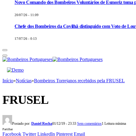
Novo Comando dos Bombeiros Voluntários de Esmoriz toma p
20/07/26 - 11:09
Chefe dos Bombeiros da Covilhã distinguido com Voto de Louv
17/07/26 - 0:13
Início
»
Notícias
»
Bombeiros Torrejanos recebidos pela FRUSEL
FRUSEL
Postado por:
Daniel Rocha
01/12/19 - 23:33
Sem comentários
1 Leitura mínima
Partilhar
Facebook
Twitter
LinkedIn
Pinterest
Email