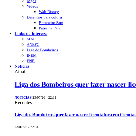
Jogos
Videos
Walt Disney
Desenhos para colorir
Bombeiro Sam
Patrulha Pata
Links de Interesse
MAI
ANEPC
Liga de Bombeiros
INEM
ENB
Notícias
Atual
Liga dos Bombeiros quer fazer nascer li
NOTÍCIAS
23/07/26 - 22:31
Recentes
Liga dos Bombeiros quer fazer nascer licenciatura em Ciências
23/07/26 - 22:31