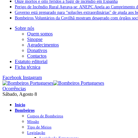
Onze mortos e oito feridos a fugir de incêndio em Espanha
Perigo de Incêndio Rural Agrava-se: ANEPC Apela ao Cumprimento d
Governo está preparado para “soluções extraordinárias” de ajuda aos 
Bombeiros Voluntários da Covilhã mostram desagrado com órgãos socia
Sobre nós
Quem somos
Sinopse
Agradecimentos
Donativos
Contactos
Estatuto editorial
Ficha técnica
Facebook
Instagram
Ocorrências
Sábado, Agosto 8
Início
Bombeiros
Corpos de Bombeiros
Missão
Tipo de Meios
Legislação