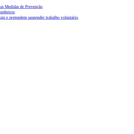
as Medidas de Prevenção
bombeiros
is e pretendem suspender trabalho voluntário