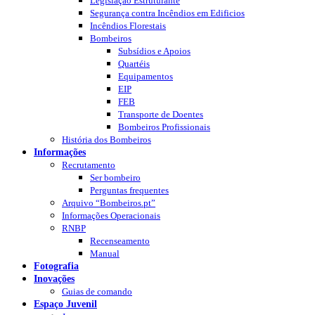
Legislação Estruturante
Segurança contra Incêndios em Edificios
Incêndios Florestais
Bombeiros
Subsídios e Apoios
Quartéis
Equipamentos
EIP
FEB
Transporte de Doentes
Bombeiros Profissionais
História dos Bombeiros
Informações
Recrutamento
Ser bombeiro
Perguntas frequentes
Arquivo “Bombeiros.pt”
Informações Operacionais
RNBP
Recenseamento
Manual
Fotografia
Inovações
Guias de comando
Espaço Juvenil