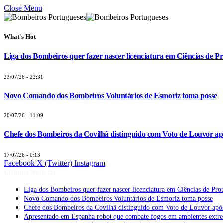
Close Menu
What's Hot
Liga dos Bombeiros quer fazer nascer licenciatura em Ciências de Pr
23/07/26 - 22:31
Novo Comando dos Bombeiros Voluntários de Esmoriz toma posse
20/07/26 - 11:09
Chefe dos Bombeiros da Covilhã distinguido com Voto de Louvor apó
17/07/26 - 0:13
Facebook
X (Twitter)
Instagram
Últimas Notícias
Liga dos Bombeiros quer fazer nascer licenciatura em Ciências de Pro
Novo Comando dos Bombeiros Voluntários de Esmoriz toma posse
Chefe dos Bombeiros da Covilhã distinguido com Voto de Louvor após
Apresentado em Espanha robot que combate fogos em ambientes extr