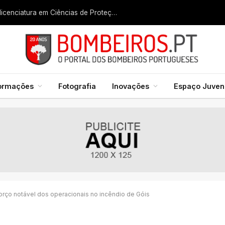
Liga dos Bombeiros quer fazer nascer licenciatura em Ciências de Proteção Civil e Bombeiros
formações
Fotografia
Inovações
Espaço Juveni
rço notável dos operacionais no incêndio de Góis