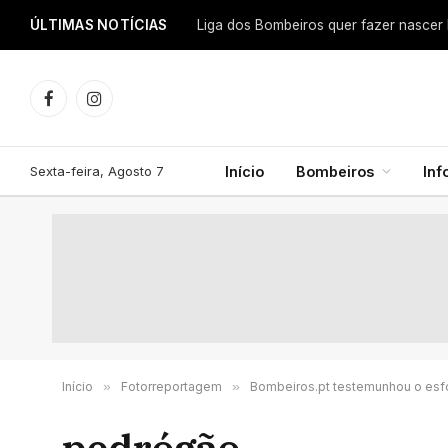
ÚLTIMAS NOTÍCIAS
Facebook
Instagram
Sexta-feira, Agosto 7
Início
Bombeiros
In
Início
»
Fotorreportagem
»
Bombeiros.pt testemunhou o esfo