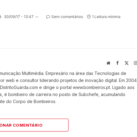
:
30/09/17 - 13:47
Sem comentários
1 Leitura mínima
Website
Facebook
X
(Twi
municação Multimédia. Empresário na área das Tecnologias de
 web e consultor liderando projetos de inovação digital. Em 2004
stritoGuarda.com e dirige o portal www.bombeiros.pt. Ligado aos
s, é bombeiro de carreira no posto de Subchefe, acumulando
nte do Corpo de Bombeiros.
IONAR COMENTÁRIO