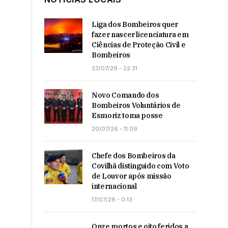
Liga dos Bombeiros quer
fazer nascer licenciatura em
Ciências de Proteção Civil e
Bombeiros
23/07/26 - 22:31
Novo Comando dos
Bombeiros Voluntários de
Esmoriz toma posse
20/07/26 - 11:09
Chefe dos Bombeiros da
Covilhã distinguido com Voto
de Louvor após missão
internacional
17/07/26 - 0:13
Onze mortos e oito feridos a