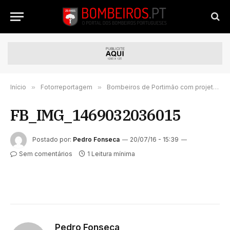
Início
»
Fotorreportagem
»
Bombeiros de Portimão com projeto piloto nacional de protecção civil – georreferenciação
FB_IMG_1469032036015
Postado por:
Pedro Fonseca
20/07/16 - 15:39
Sem comentários
1 Leitura mínima
Pedro Fonseca