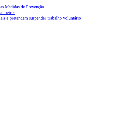
as Medidas de Prevenção
bombeiros
is e pretendem suspender trabalho voluntário