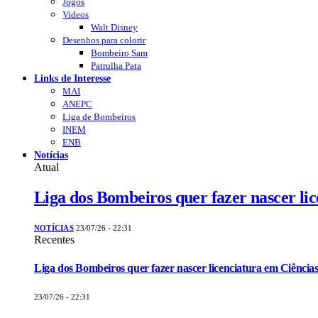
Jogos
Videos
Walt Disney
Desenhos para colorir
Bombeiro Sam
Patrulha Pata
Links de Interesse
MAI
ANEPC
Liga de Bombeiros
INEM
ENB
Notícias
Atual
Liga dos Bombeiros quer fazer nascer li
NOTÍCIAS
23/07/26 - 22:31
Recentes
Liga dos Bombeiros quer fazer nascer licenciatura em Ciências
23/07/26 - 22:31