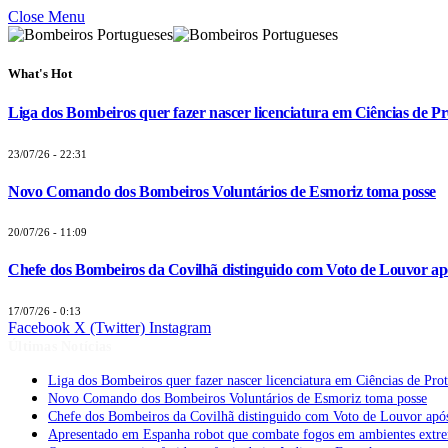
Close Menu
What's Hot
Liga dos Bombeiros quer fazer nascer licenciatura em Ciências de Pr
23/07/26 - 22:31
Novo Comando dos Bombeiros Voluntários de Esmoriz toma posse
20/07/26 - 11:09
Chefe dos Bombeiros da Covilhã distinguido com Voto de Louvor apó
17/07/26 - 0:13
Facebook
X (Twitter)
Instagram
Últimas Notícias
Liga dos Bombeiros quer fazer nascer licenciatura em Ciências de Pro
Novo Comando dos Bombeiros Voluntários de Esmoriz toma posse
Chefe dos Bombeiros da Covilhã distinguido com Voto de Louvor após
Apresentado em Espanha robot que combate fogos em ambientes extr