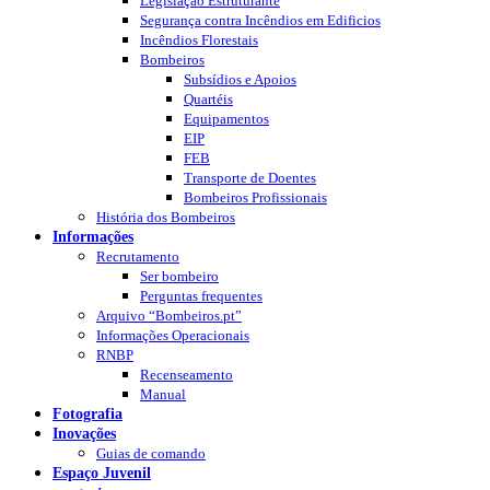
Legislação Estruturante
Segurança contra Incêndios em Edificios
Incêndios Florestais
Bombeiros
Subsídios e Apoios
Quartéis
Equipamentos
EIP
FEB
Transporte de Doentes
Bombeiros Profissionais
História dos Bombeiros
Informações
Recrutamento
Ser bombeiro
Perguntas frequentes
Arquivo “Bombeiros.pt”
Informações Operacionais
RNBP
Recenseamento
Manual
Fotografia
Inovações
Guias de comando
Espaço Juvenil