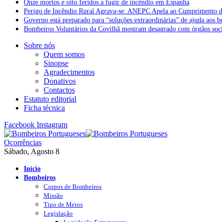
Onze mortos e oito feridos a fugir de incêndio em Espanha
Perigo de Incêndio Rural Agrava-se: ANEPC Apela ao Cumprimento d
Governo está preparado para “soluções extraordinárias” de ajuda aos 
Bombeiros Voluntários da Covilhã mostram desagrado com órgãos socia
Sobre nós
Quem somos
Sinopse
Agradecimentos
Donativos
Contactos
Estatuto editorial
Ficha técnica
Facebook
Instagram
Ocorrências
Sábado, Agosto 8
Início
Bombeiros
Corpos de Bombeiros
Missão
Tipo de Meios
Legislação