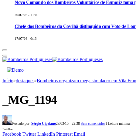
Novo Comando dos Bombeiros Voluntários de Esmoriz toma p
20/07/26 - 11:09
Chefe dos Bombeiros da Covilhã distinguido com Voto de Louv
17/07/26 - 0:13
Início
»
destaques
»
Bombeiros organizam mega simulacro em Vila Fran
_MG_1194
Postado por:
Sérgio Cipriano
28/03/15 - 22:38
Sem comentários
1 Leitura mínima
Partilhar
Facebook
Twitter
LinkedIn
Pinterest
Email