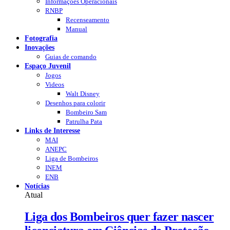
Informações Operacionais
RNBP
Recenseamento
Manual
Fotografia
Inovações
Guias de comando
Espaço Juvenil
Jogos
Videos
Walt Disney
Desenhos para colorir
Bombeiro Sam
Patrulha Pata
Links de Interesse
MAI
ANEPC
Liga de Bombeiros
INEM
ENB
Notícias
Atual
Liga dos Bombeiros quer fazer nascer