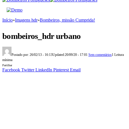
Início
»
Imagens hdr
»
Bombeiros, missão Cumprida!
bombeiros_hdr urbano
Postado por:
26/02/13 - 16:13
Updated:
20/09/20 - 17:01
Sem comentários
1 Leitura
mínima
Partilhar
Facebook
Twitter
LinkedIn
Pinterest
Email