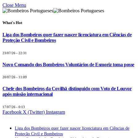
Close Menu
What's Hot
Liga dos Bombeiros quer fazer nascer licenciatura em Ciências de
Proteção Civil e Bombeiros
23/07/26 - 22:31
Novo Comando dos Bombeiros Voluntários de Esmoriz toma posse
20/07/26 - 11:09
Chefe dos Bombeiros da Covilhã distinguido com Voto de Louvor
após missão internacional
17/07/26 - 0:13
Facebook
X (Twitter)
Instagram
Últimas Notícias
Liga dos Bombeiros quer fazer nascer licenciatura em Ciências de
Proteção Civil e Bombeiros