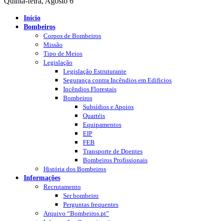
Quinta-feira, Agosto 6
Início
Bombeiros
Corpos de Bombeiros
Missão
Tipo de Meios
Legislação
Legislação Estruturante
Segurança contra Incêndios em Edificios
Incêndios Florestais
Bombeiros
Subsídios e Apoios
Quartéis
Equipamentos
EIP
FEB
Transporte de Doentes
Bombeiros Profissionais
História dos Bombeiros
Informações
Recrutamento
Ser bombeiro
Perguntas frequentes
Arquivo “Bombeiros.pt”