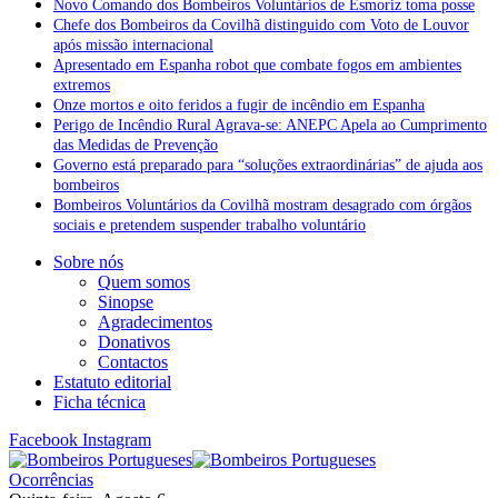
Novo Comando dos Bombeiros Voluntários de Esmoriz toma posse
Chefe dos Bombeiros da Covilhã distinguido com Voto de Louvor
após missão internacional
Apresentado em Espanha robot que combate fogos em ambientes
extremos
Onze mortos e oito feridos a fugir de incêndio em Espanha
Perigo de Incêndio Rural Agrava-se: ANEPC Apela ao Cumprimento
das Medidas de Prevenção
Governo está preparado para “soluções extraordinárias” de ajuda aos
bombeiros
Bombeiros Voluntários da Covilhã mostram desagrado com órgãos
sociais e pretendem suspender trabalho voluntário
Sobre nós
Quem somos
Sinopse
Agradecimentos
Donativos
Contactos
Estatuto editorial
Ficha técnica
Facebook
Instagram
Ocorrências