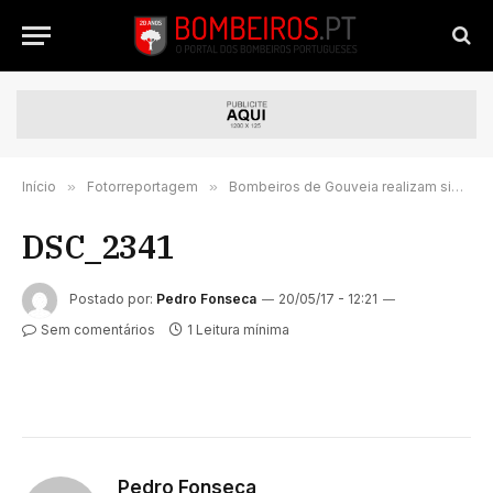
Início
»
Fotorreportagem
»
Bombeiros de Gouveia realizam simulacro de Acidente multivítimas – FOTORREPORTAGEM
DSC_2341
Postado por:
Pedro Fonseca
20/05/17 - 12:21
Sem comentários
1 Leitura mínima
Pedro Fonseca