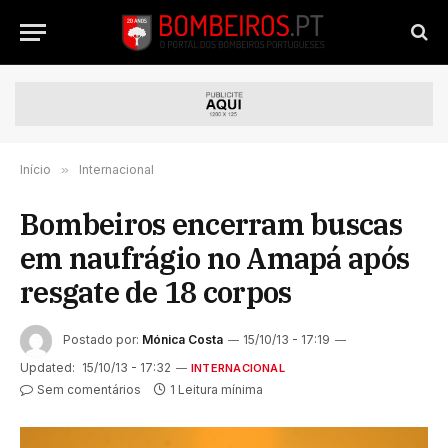
Início
»
Internacional
Bombeiros encerram buscas
em naufrágio no Amapá após
resgate de 18 corpos
Postado por:
Mónica Costa
15/10/13 - 17:19
Updated:
15/10/13 - 17:32
INTERNACIONAL
Sem comentários
1 Leitura mínima