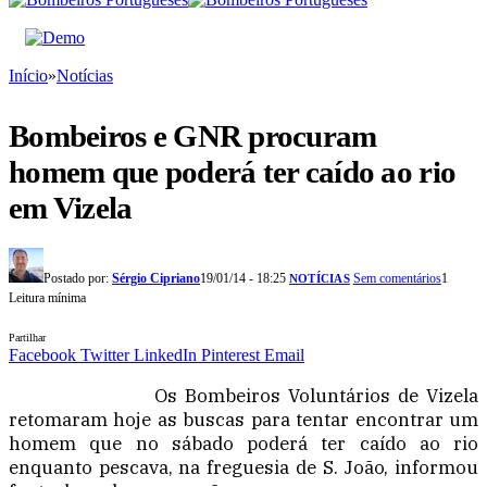
Início
»
Notícias
Bombeiros e GNR procuram
homem que poderá ter caído ao rio
em Vizela
Postado por:
Sérgio Cipriano
19/01/14 - 18:25
Sem comentários
1
NOTÍCIAS
Leitura mínima
Partilhar
Facebook
Twitter
LinkedIn
Pinterest
Email
Os Bombeiros Voluntários de Vizela
retomaram hoje as buscas para tentar encontrar um
homem que no sábado poderá ter caído ao rio
enquanto pescava, na freguesia de S. João, informou