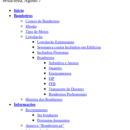
Sexta-feira, Agosto 7
Início
Bombeiros
Corpos de Bombeiros
Missão
Tipo de Meios
Legislação
Legislação Estruturante
Segurança contra Incêndios em Edificios
Incêndios Florestais
Bombeiros
Subsídios e Apoios
Quartéis
Equipamentos
EIP
FEB
Transporte de Doentes
Bombeiros Profissionais
História dos Bombeiros
Informações
Recrutamento
Ser bombeiro
Perguntas frequentes
Arquivo “Bombeiros.pt”