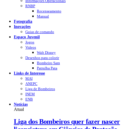
Informações Operacionais
RNBP
Recenseamento
Manual
Fotografia
Inovações
Guias de comando
Espaço Juvenil
Jogos
Videos
Walt Disney
Desenhos para colorir
Bombeiro Sam
Patrulha Pata
Links de Interesse
MAI
ANEPC
Liga de Bombeiros
INEM
ENB
Notícias
Atual
Liga dos Bombeiros quer fazer nascer