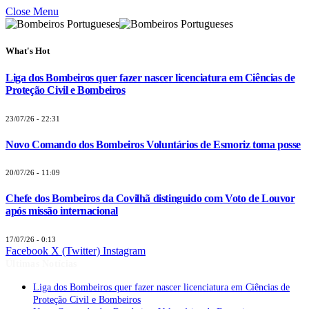
Close Menu
What's Hot
Liga dos Bombeiros quer fazer nascer licenciatura em Ciências de
Proteção Civil e Bombeiros
23/07/26 - 22:31
Novo Comando dos Bombeiros Voluntários de Esmoriz toma posse
20/07/26 - 11:09
Chefe dos Bombeiros da Covilhã distinguido com Voto de Louvor
após missão internacional
17/07/26 - 0:13
Facebook
X (Twitter)
Instagram
Últimas Notícias
Liga dos Bombeiros quer fazer nascer licenciatura em Ciências de
Proteção Civil e Bombeiros