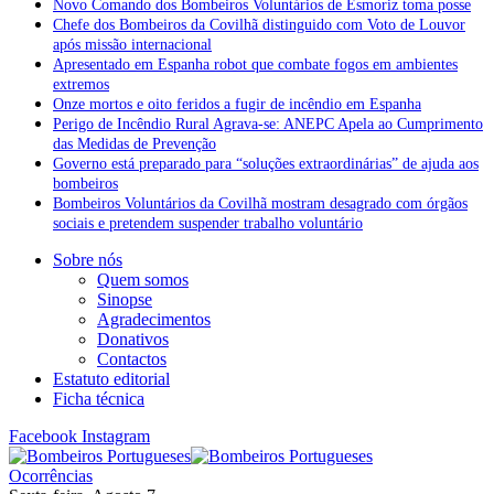
Novo Comando dos Bombeiros Voluntários de Esmoriz toma posse
Chefe dos Bombeiros da Covilhã distinguido com Voto de Louvor
após missão internacional
Apresentado em Espanha robot que combate fogos em ambientes
extremos
Onze mortos e oito feridos a fugir de incêndio em Espanha
Perigo de Incêndio Rural Agrava-se: ANEPC Apela ao Cumprimento
das Medidas de Prevenção
Governo está preparado para “soluções extraordinárias” de ajuda aos
bombeiros
Bombeiros Voluntários da Covilhã mostram desagrado com órgãos
sociais e pretendem suspender trabalho voluntário
Sobre nós
Quem somos
Sinopse
Agradecimentos
Donativos
Contactos
Estatuto editorial
Ficha técnica
Facebook
Instagram
Ocorrências