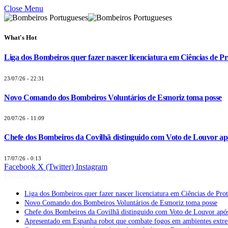
Close Menu
What's Hot
Liga dos Bombeiros quer fazer nascer licenciatura em Ciências de Pr
23/07/26 - 22:31
Novo Comando dos Bombeiros Voluntários de Esmoriz toma posse
20/07/26 - 11:09
Chefe dos Bombeiros da Covilhã distinguido com Voto de Louvor apó
17/07/26 - 0:13
Facebook
X (Twitter)
Instagram
Últimas Notícias
Liga dos Bombeiros quer fazer nascer licenciatura em Ciências de Pro
Novo Comando dos Bombeiros Voluntários de Esmoriz toma posse
Chefe dos Bombeiros da Covilhã distinguido com Voto de Louvor após
Apresentado em Espanha robot que combate fogos em ambientes extr