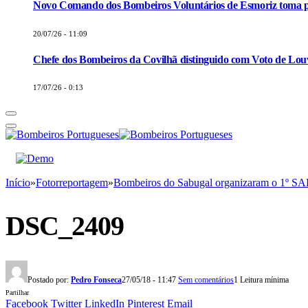
Novo Comando dos Bombeiros Voluntários de Esmoriz toma p
20/07/26 - 11:09
Chefe dos Bombeiros da Covilhã distinguido com Voto de Louv
17/07/26 - 0:13
Início
»
Fotorreportagem
»
Bombeiros do Sabugal organizaram o 
DSC_2409
Postado por:
Pedro Fonseca
27/05/18 - 11:47
Sem comentários
1 Leitura mínima
Partilhar
Facebook
Twitter
LinkedIn
Pinterest
Email