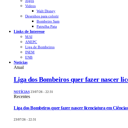
Jogos
Videos
Walt Disney
Desenhos para colorir
Bombeiro Sam
Patrulha Pata
Links de Interesse
MAI
ANEPC
Liga de Bombeiros
INEM
ENB
Notícias
Atual
Liga dos Bombeiros quer fazer nascer li
NOTÍCIAS
23/07/26 - 22:31
Recentes
Liga dos Bombeiros quer fazer nascer licenciatura em Ciências
23/07/26 - 22:31