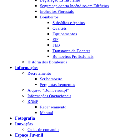
Legislação Estruturante
Segurança contra Incêndios em Edificios
Incêndios Florestais
Bombeiros
Subsídios e Apoios
Quartéis
Equipamentos
EIP
FEB
Transporte de Doentes
Bombeiros Profissionais
História dos Bombeiros
Informações
Recrutamento
Ser bombeiro
Perguntas frequentes
Arquivo “Bombeiros.pt”
Informações Operacionais
RNBP
Recenseamento
Manual
Fotografia
Inovações
Guias de comando
Espaço Juvenil