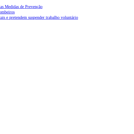
as Medidas de Prevenção
bombeiros
is e pretendem suspender trabalho voluntário