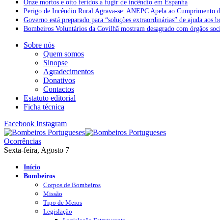
Onze mortos e oito feridos a fugir de incêndio em Espanha
Perigo de Incêndio Rural Agrava-se: ANEPC Apela ao Cumprimento d
Governo está preparado para “soluções extraordinárias” de ajuda aos 
Bombeiros Voluntários da Covilhã mostram desagrado com órgãos socia
Sobre nós
Quem somos
Sinopse
Agradecimentos
Donativos
Contactos
Estatuto editorial
Ficha técnica
Facebook
Instagram
Ocorrências
Sexta-feira, Agosto 7
Início
Bombeiros
Corpos de Bombeiros
Missão
Tipo de Meios
Legislação