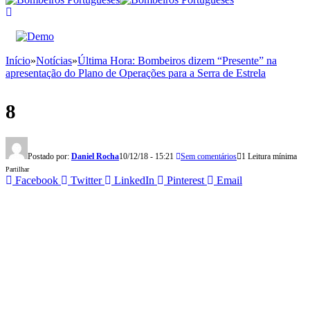
Início
»
Notícias
»
Última Hora: Bombeiros dizem “Presente” na
apresentação do Plano de Operações para a Serra de Estrela
8
Postado por:
Daniel Rocha
10/12/18 - 15:21
Sem comentários
1 Leitura mínima
Partilhar
Facebook
Twitter
LinkedIn
Pinterest
Email