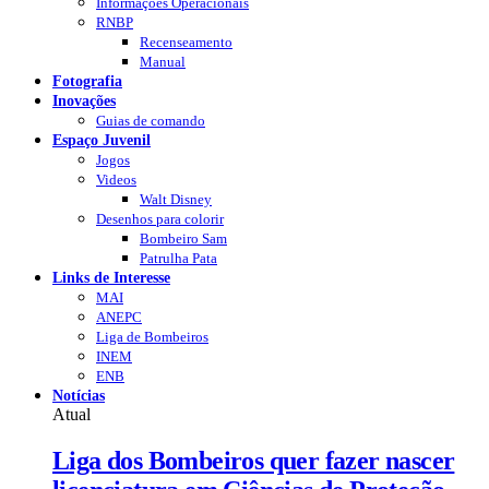
Informações Operacionais
RNBP
Recenseamento
Manual
Fotografia
Inovações
Guias de comando
Espaço Juvenil
Jogos
Videos
Walt Disney
Desenhos para colorir
Bombeiro Sam
Patrulha Pata
Links de Interesse
MAI
ANEPC
Liga de Bombeiros
INEM
ENB
Notícias
Atual
Liga dos Bombeiros quer fazer nascer