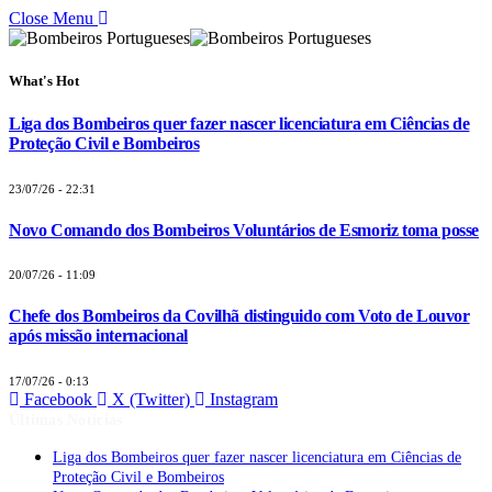
Close Menu
What's Hot
Liga dos Bombeiros quer fazer nascer licenciatura em Ciências de
Proteção Civil e Bombeiros
23/07/26 - 22:31
Novo Comando dos Bombeiros Voluntários de Esmoriz toma posse
20/07/26 - 11:09
Chefe dos Bombeiros da Covilhã distinguido com Voto de Louvor
após missão internacional
17/07/26 - 0:13
Facebook
X (Twitter)
Instagram
Últimas Notícias
Liga dos Bombeiros quer fazer nascer licenciatura em Ciências de
Proteção Civil e Bombeiros