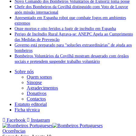
Novo Comando dos Bombeiros Voluntários de Esmoriz toma posse
Chefe dos Bombeiros da Covilhã distinguido com Voto de Louvor
após missão internacional
Apresentado em Espanha robot que combate fogos em ambientes
extremos
Onze mortos e oito feridos a fugir de incêndio em Espanha
Perigo de Incêndio Rural Agrava-se: ANEPC Apela ao Cumprimento
das Medidas de Prevenção
Governo está preparado para “soluções extraordinárias” de ajuda aos
bombeiros
Bombeiros Voluntários da Covilhã mostram desagrado com órgãos
sociais e pretendem suspender trabalho voluntário
Sobre nós
Quem somos
Sinopse
Agradecimentos
Donativos
Contactos
Estatuto editorial
Ficha técnica
Facebook
Instagram
Ocorrências