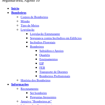
Segunda-feira, Agosto 10
Início
Bombeiros
Corpos de Bombeiros
Missão
Tipo de Meios
Legislação
Legislação Estruturante
Segurança contra Incêndios em Edificios
Incêndios Florestais
Bombeiros
Subsídios e Apoios
Quartéis
Equipamentos
EIP
FEB
Transporte de Doentes
Bombeiros Profissionais
História dos Bombeiros
Informações
Recrutamento
Ser bombeiro
Perguntas frequentes
Arquivo “Bombeiros.pt”