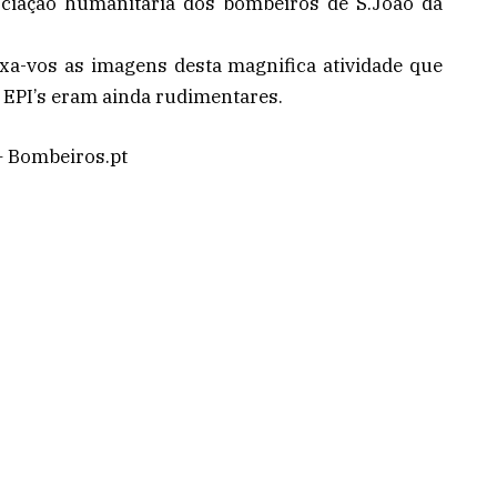
iação humanitária dos bombeiros de S.João da
ixa-vos as imagens desta magnifica atividade que
 EPI’s eram ainda rudimentares.
– Bombeiros.pt