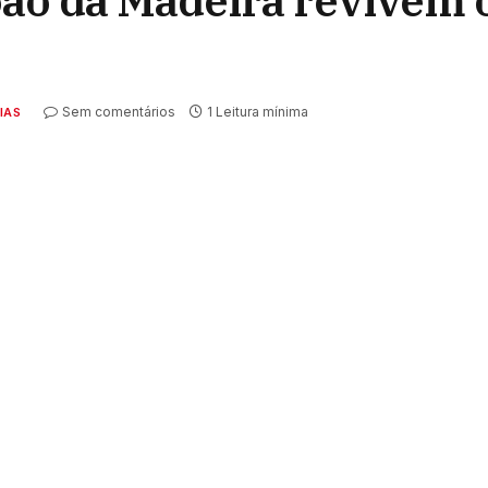
ão da Madeira revivem 
Sem comentários
1 Leitura mínima
IAS