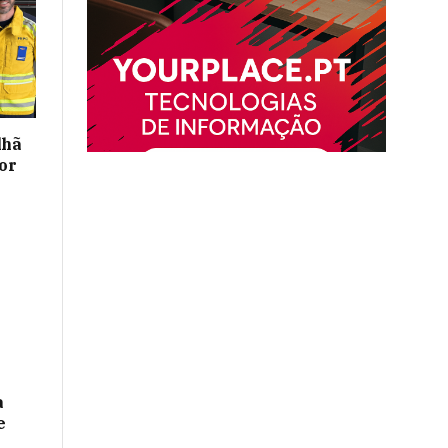
lhã
or
a
e