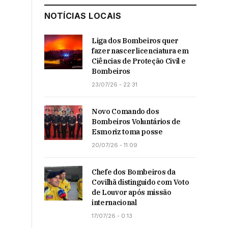
NOTÍCIAS LOCAIS
Liga dos Bombeiros quer
fazer nascer licenciatura em
Ciências de Proteção Civil e
Bombeiros
23/07/26 - 22:31
Novo Comando dos
Bombeiros Voluntários de
Esmoriz toma posse
20/07/26 - 11:09
Chefe dos Bombeiros da
Covilhã distinguido com Voto
de Louvor após missão
internacional
17/07/26 - 0:13