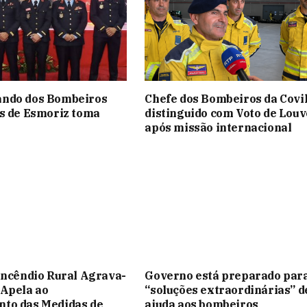
ndo dos Bombeiros
Chefe dos Bombeiros da Covi
s de Esmoriz toma
distinguido com Voto de Louv
após missão internacional
Incêndio Rural Agrava-
Governo está preparado par
 Apela ao
“soluções extraordinárias” d
to das Medidas de
ajuda aos bombeiros