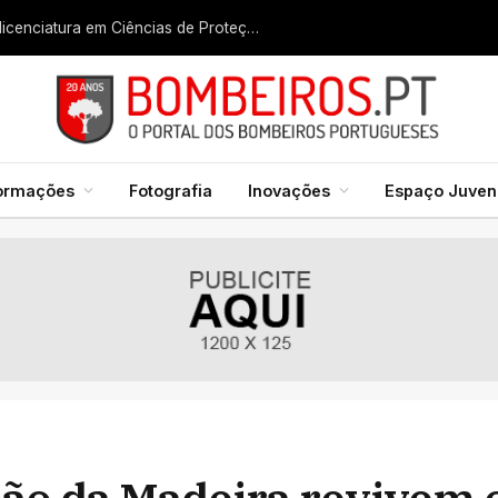
Liga dos Bombeiros quer fazer nascer licenciatura em Ciências de Proteção Civil e Bombeiros
formações
Fotografia
Inovações
Espaço Juveni