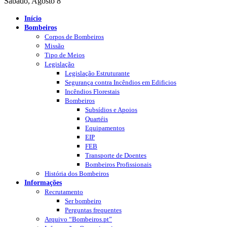
Sábado, Agosto 8
Início
Bombeiros
Corpos de Bombeiros
Missão
Tipo de Meios
Legislação
Legislação Estruturante
Segurança contra Incêndios em Edificios
Incêndios Florestais
Bombeiros
Subsídios e Apoios
Quartéis
Equipamentos
EIP
FEB
Transporte de Doentes
Bombeiros Profissionais
História dos Bombeiros
Informações
Recrutamento
Ser bombeiro
Perguntas frequentes
Arquivo “Bombeiros.pt”