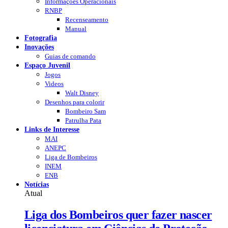
Informações Operacionais
RNBP
Recenseamento
Manual
Fotografia
Inovações
Guias de comando
Espaço Juvenil
Jogos
Videos
Walt Disney
Desenhos para colorir
Bombeiro Sam
Patrulha Pata
Links de Interesse
MAI
ANEPC
Liga de Bombeiros
INEM
ENB
Notícias
Atual
Liga dos Bombeiros quer fazer nascer