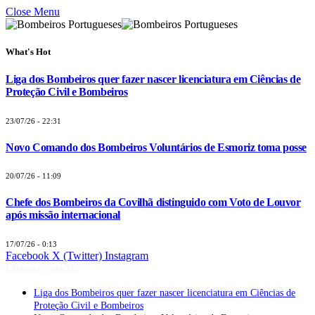
Close Menu
What's Hot
Liga dos Bombeiros quer fazer nascer licenciatura em Ciências de
Proteção Civil e Bombeiros
23/07/26 - 22:31
Novo Comando dos Bombeiros Voluntários de Esmoriz toma posse
20/07/26 - 11:09
Chefe dos Bombeiros da Covilhã distinguido com Voto de Louvor
após missão internacional
17/07/26 - 0:13
Facebook
X (Twitter)
Instagram
Últimas Notícias
Liga dos Bombeiros quer fazer nascer licenciatura em Ciências de
Proteção Civil e Bombeiros