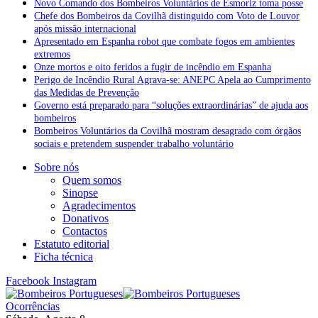
Novo Comando dos Bombeiros Voluntários de Esmoriz toma posse
Chefe dos Bombeiros da Covilhã distinguido com Voto de Louvor
após missão internacional
Apresentado em Espanha robot que combate fogos em ambientes
extremos
Onze mortos e oito feridos a fugir de incêndio em Espanha
Perigo de Incêndio Rural Agrava-se: ANEPC Apela ao Cumprimento
das Medidas de Prevenção
Governo está preparado para “soluções extraordinárias” de ajuda aos
bombeiros
Bombeiros Voluntários da Covilhã mostram desagrado com órgãos
sociais e pretendem suspender trabalho voluntário
Sobre nós
Quem somos
Sinopse
Agradecimentos
Donativos
Contactos
Estatuto editorial
Ficha técnica
Facebook
Instagram
Ocorrências