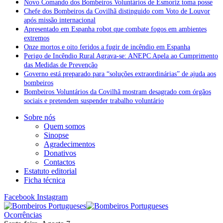
Novo Comando dos Bombeiros Voluntários de Esmoriz toma posse
Chefe dos Bombeiros da Covilhã distinguido com Voto de Louvor
após missão internacional
Apresentado em Espanha robot que combate fogos em ambientes
extremos
Onze mortos e oito feridos a fugir de incêndio em Espanha
Perigo de Incêndio Rural Agrava-se: ANEPC Apela ao Cumprimento
das Medidas de Prevenção
Governo está preparado para “soluções extraordinárias” de ajuda aos
bombeiros
Bombeiros Voluntários da Covilhã mostram desagrado com órgãos
sociais e pretendem suspender trabalho voluntário
Sobre nós
Quem somos
Sinopse
Agradecimentos
Donativos
Contactos
Estatuto editorial
Ficha técnica
Facebook
Instagram
Ocorrências