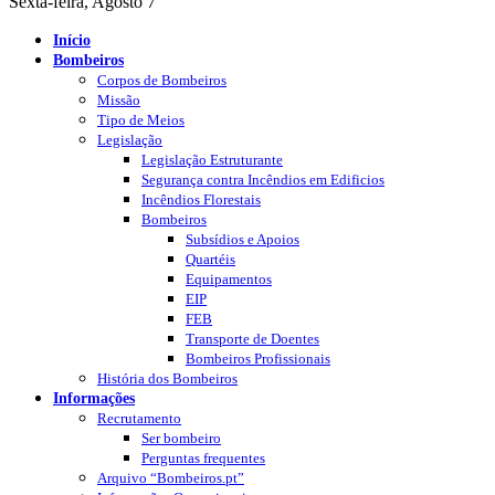
Sexta-feira, Agosto 7
Início
Bombeiros
Corpos de Bombeiros
Missão
Tipo de Meios
Legislação
Legislação Estruturante
Segurança contra Incêndios em Edificios
Incêndios Florestais
Bombeiros
Subsídios e Apoios
Quartéis
Equipamentos
EIP
FEB
Transporte de Doentes
Bombeiros Profissionais
História dos Bombeiros
Informações
Recrutamento
Ser bombeiro
Perguntas frequentes
Arquivo “Bombeiros.pt”