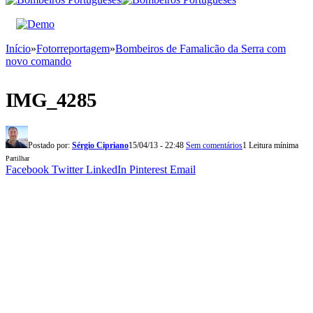
Início
»
Fotorreportagem
»
Bombeiros de Famalicão da Serra com
novo comando
IMG_4285
Postado por:
Sérgio Cipriano
15/04/13 - 22:48
Sem comentários
1 Leitura mínima
Partilhar
Facebook
Twitter
LinkedIn
Pinterest
Email