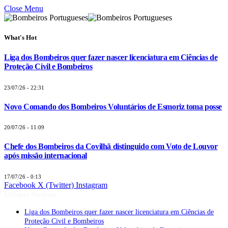
Close Menu
What's Hot
Liga dos Bombeiros quer fazer nascer licenciatura em Ciências de
Proteção Civil e Bombeiros
23/07/26 - 22:31
Novo Comando dos Bombeiros Voluntários de Esmoriz toma posse
20/07/26 - 11:09
Chefe dos Bombeiros da Covilhã distinguido com Voto de Louvor
após missão internacional
17/07/26 - 0:13
Facebook
X (Twitter)
Instagram
Últimas Notícias
Liga dos Bombeiros quer fazer nascer licenciatura em Ciências de
Proteção Civil e Bombeiros