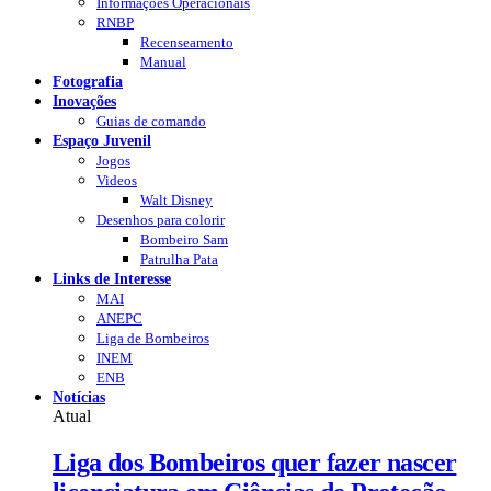
Informações Operacionais
RNBP
Recenseamento
Manual
Fotografia
Inovações
Guias de comando
Espaço Juvenil
Jogos
Videos
Walt Disney
Desenhos para colorir
Bombeiro Sam
Patrulha Pata
Links de Interesse
MAI
ANEPC
Liga de Bombeiros
INEM
ENB
Notícias
Atual
Liga dos Bombeiros quer fazer nascer