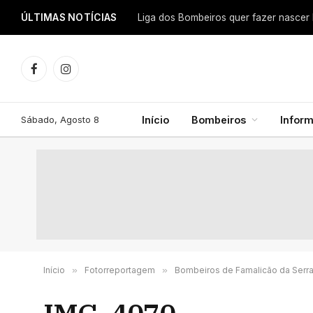
ÚLTIMAS NOTÍCIAS
Facebook
Instagram
Sábado, Agosto 8
Início
Bombeiros
Infor
Início
»
Fotorreportagem
»
Bombeiros de Famalicão da Ser