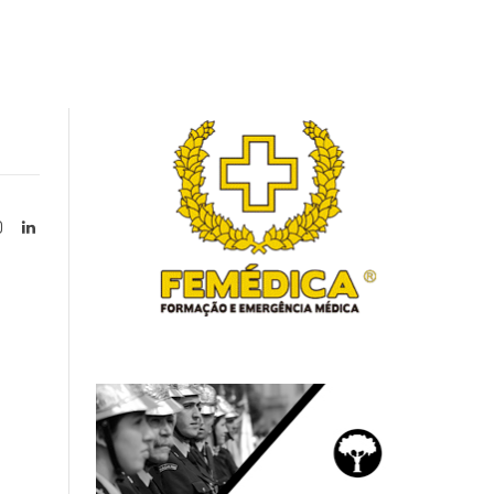
Instagram
LinkedIn
tter)