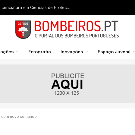
Liga dos Bombeiros quer fazer nascer licenciatura em Ciências de Proteção Civil e Bombeiros
mações
Fotografia
Inovações
Espaço Juvenil
ra com novo comando