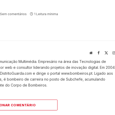
Sem comentários
1 Leitura mínima
Website
Facebook
X
(Twi
municação Multimédia. Empresário na área das Tecnologias de
 web e consultor liderando projetos de inovação digital. Em 2004
stritoGuarda.com e dirige o portal www.bombeiros.pt. Ligado aos
s, é bombeiro de carreira no posto de Subchefe, acumulando
nte do Corpo de Bombeiros.
IONAR COMENTÁRIO