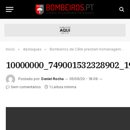
Início
»
destaques
»
Bombeiros de Cête prestam homenagem ao Comandante Capitão Noel Ferreira
10000000_749001532328902_1
Postado por:
Daniel Rocha
05/09/20 - 18:09
Sem comentários
1 Leitura mínima