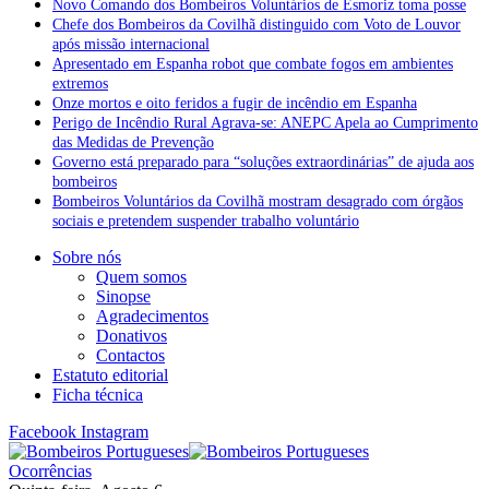
Novo Comando dos Bombeiros Voluntários de Esmoriz toma posse
Chefe dos Bombeiros da Covilhã distinguido com Voto de Louvor
após missão internacional
Apresentado em Espanha robot que combate fogos em ambientes
extremos
Onze mortos e oito feridos a fugir de incêndio em Espanha
Perigo de Incêndio Rural Agrava-se: ANEPC Apela ao Cumprimento
das Medidas de Prevenção
Governo está preparado para “soluções extraordinárias” de ajuda aos
bombeiros
Bombeiros Voluntários da Covilhã mostram desagrado com órgãos
sociais e pretendem suspender trabalho voluntário
Sobre nós
Quem somos
Sinopse
Agradecimentos
Donativos
Contactos
Estatuto editorial
Ficha técnica
Facebook
Instagram
Ocorrências