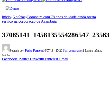
Início
»
Notícias
»
Bombeira com 78 anos de idade ainda presta
serviço na corporação de Azambuja
37085141_1458135554286547_2356
Postado por:
Pedro Fonseca
16/07/18 - 15:26
Sem comentários
1 Leitura mínima
Partilhar
Facebook
Twitter
LinkedIn
Pinterest
Email