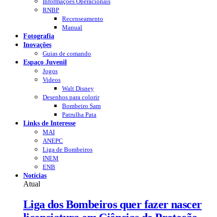
Informações Operacionais
RNBP
Recenseamento
Manual
Fotografia
Inovações
Guias de comando
Espaço Juvenil
Jogos
Videos
Walt Disney
Desenhos para colorir
Bombeiro Sam
Patrulha Pata
Links de Interesse
MAI
ANEPC
Liga de Bombeiros
INEM
ENB
Notícias
Atual
Liga dos Bombeiros quer fazer nascer