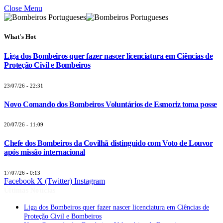
Close Menu
What's Hot
Liga dos Bombeiros quer fazer nascer licenciatura em Ciências de
Proteção Civil e Bombeiros
23/07/26 - 22:31
Novo Comando dos Bombeiros Voluntários de Esmoriz toma posse
20/07/26 - 11:09
Chefe dos Bombeiros da Covilhã distinguido com Voto de Louvor
após missão internacional
17/07/26 - 0:13
Facebook
X (Twitter)
Instagram
Últimas Notícias
Liga dos Bombeiros quer fazer nascer licenciatura em Ciências de
Proteção Civil e Bombeiros