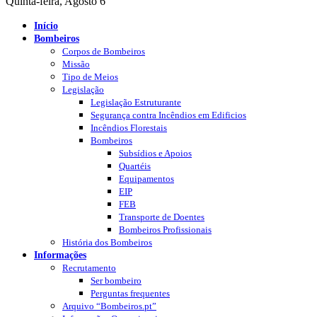
Quinta-feira, Agosto 6
Início
Bombeiros
Corpos de Bombeiros
Missão
Tipo de Meios
Legislação
Legislação Estruturante
Segurança contra Incêndios em Edificios
Incêndios Florestais
Bombeiros
Subsídios e Apoios
Quartéis
Equipamentos
EIP
FEB
Transporte de Doentes
Bombeiros Profissionais
História dos Bombeiros
Informações
Recrutamento
Ser bombeiro
Perguntas frequentes
Arquivo “Bombeiros.pt”