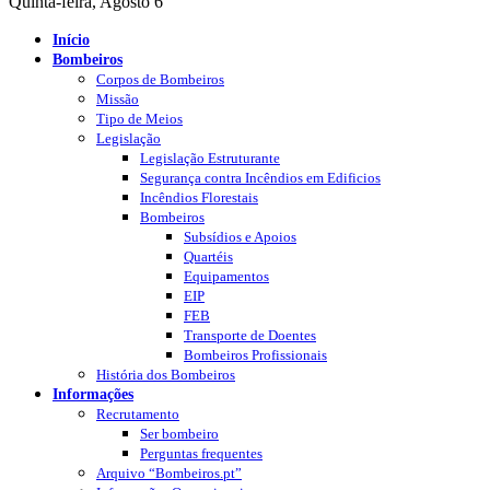
Quinta-feira, Agosto 6
Início
Bombeiros
Corpos de Bombeiros
Missão
Tipo de Meios
Legislação
Legislação Estruturante
Segurança contra Incêndios em Edificios
Incêndios Florestais
Bombeiros
Subsídios e Apoios
Quartéis
Equipamentos
EIP
FEB
Transporte de Doentes
Bombeiros Profissionais
História dos Bombeiros
Informações
Recrutamento
Ser bombeiro
Perguntas frequentes
Arquivo “Bombeiros.pt”