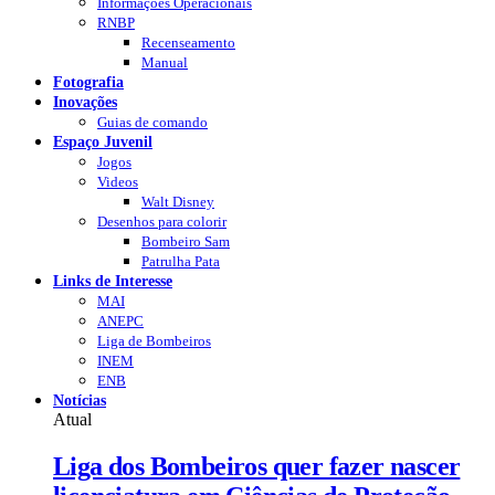
Informações Operacionais
RNBP
Recenseamento
Manual
Fotografia
Inovações
Guias de comando
Espaço Juvenil
Jogos
Videos
Walt Disney
Desenhos para colorir
Bombeiro Sam
Patrulha Pata
Links de Interesse
MAI
ANEPC
Liga de Bombeiros
INEM
ENB
Notícias
Atual
Liga dos Bombeiros quer fazer nascer