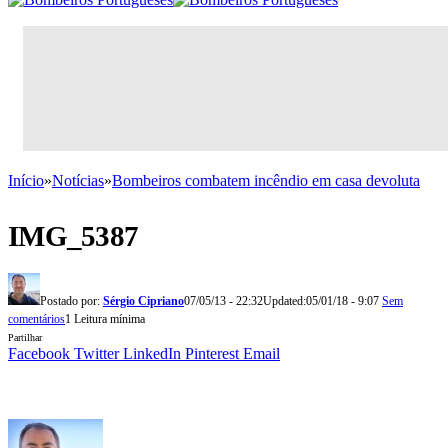
Início
»
Notícias
»
Bombeiros combatem incêndio em casa devoluta
IMG_5387
Postado por:
Sérgio Cipriano
07/05/13 - 22:32
Updated:
05/01/18 - 9:07
Sem
comentários
1 Leitura mínima
Partilhar
Facebook
Twitter
LinkedIn
Pinterest
Email