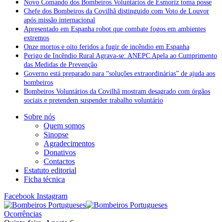
Novo Comando dos Bombeiros Voluntários de Esmoriz toma posse
Chefe dos Bombeiros da Covilhã distinguido com Voto de Louvor
após missão internacional
Apresentado em Espanha robot que combate fogos em ambientes
extremos
Onze mortos e oito feridos a fugir de incêndio em Espanha
Perigo de Incêndio Rural Agrava-se: ANEPC Apela ao Cumprimento
das Medidas de Prevenção
Governo está preparado para “soluções extraordinárias” de ajuda aos
bombeiros
Bombeiros Voluntários da Covilhã mostram desagrado com órgãos
sociais e pretendem suspender trabalho voluntário
Sobre nós
Quem somos
Sinopse
Agradecimentos
Donativos
Contactos
Estatuto editorial
Ficha técnica
Facebook
Instagram
Ocorrências