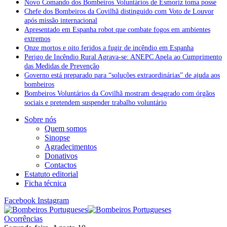
Novo Comando dos Bombeiros Voluntários de Esmoriz toma posse
Chefe dos Bombeiros da Covilhã distinguido com Voto de Louvor
após missão internacional
Apresentado em Espanha robot que combate fogos em ambientes
extremos
Onze mortos e oito feridos a fugir de incêndio em Espanha
Perigo de Incêndio Rural Agrava-se: ANEPC Apela ao Cumprimento
das Medidas de Prevenção
Governo está preparado para “soluções extraordinárias” de ajuda aos
bombeiros
Bombeiros Voluntários da Covilhã mostram desagrado com órgãos
sociais e pretendem suspender trabalho voluntário
Sobre nós
Quem somos
Sinopse
Agradecimentos
Donativos
Contactos
Estatuto editorial
Ficha técnica
Facebook
Instagram
Ocorrências