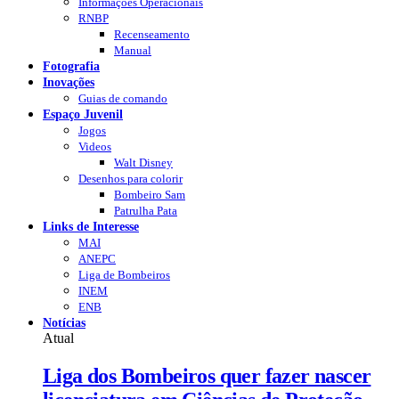
Informações Operacionais
RNBP
Recenseamento
Manual
Fotografia
Inovações
Guias de comando
Espaço Juvenil
Jogos
Videos
Walt Disney
Desenhos para colorir
Bombeiro Sam
Patrulha Pata
Links de Interesse
MAI
ANEPC
Liga de Bombeiros
INEM
ENB
Notícias
Atual
Liga dos Bombeiros quer fazer nascer