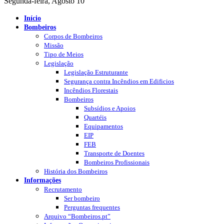
Segunda-feira, Agosto 10
Início
Bombeiros
Corpos de Bombeiros
Missão
Tipo de Meios
Legislação
Legislação Estruturante
Segurança contra Incêndios em Edificios
Incêndios Florestais
Bombeiros
Subsídios e Apoios
Quartéis
Equipamentos
EIP
FEB
Transporte de Doentes
Bombeiros Profissionais
História dos Bombeiros
Informações
Recrutamento
Ser bombeiro
Perguntas frequentes
Arquivo “Bombeiros.pt”