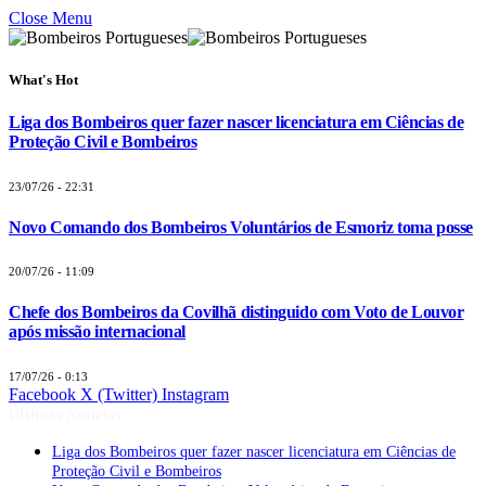
Close Menu
What's Hot
Liga dos Bombeiros quer fazer nascer licenciatura em Ciências de
Proteção Civil e Bombeiros
23/07/26 - 22:31
Novo Comando dos Bombeiros Voluntários de Esmoriz toma posse
20/07/26 - 11:09
Chefe dos Bombeiros da Covilhã distinguido com Voto de Louvor
após missão internacional
17/07/26 - 0:13
Facebook
X (Twitter)
Instagram
Últimas Notícias
Liga dos Bombeiros quer fazer nascer licenciatura em Ciências de
Proteção Civil e Bombeiros