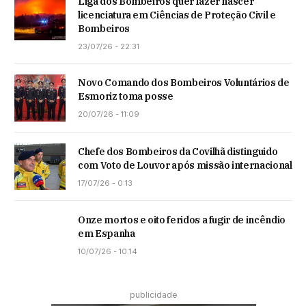
Liga dos Bombeiros quer fazer nascer
licenciatura em Ciências de Proteção Civil e
Bombeiros
23/07/26 - 22:31
Novo Comando dos Bombeiros Voluntários de
Esmoriz toma posse
20/07/26 - 11:09
Chefe dos Bombeiros da Covilhã distinguido
com Voto de Louvor após missão internacional
17/07/26 - 0:13
Onze mortos e oito feridos a fugir de incêndio
em Espanha
10/07/26 - 10:14
publicidade