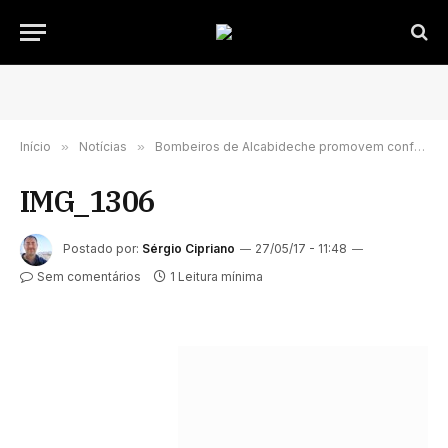
Início
»
Notícias
»
Bombeiros de Alcabideche promovem conferência sobre voluntariado
IMG_1306
Postado por:
Sérgio Cipriano
27/05/17 - 11:48
Sem comentários
1 Leitura mínima