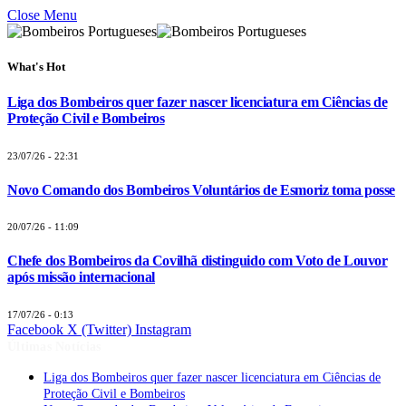
Close Menu
What's Hot
Liga dos Bombeiros quer fazer nascer licenciatura em Ciências de
Proteção Civil e Bombeiros
23/07/26 - 22:31
Novo Comando dos Bombeiros Voluntários de Esmoriz toma posse
20/07/26 - 11:09
Chefe dos Bombeiros da Covilhã distinguido com Voto de Louvor
após missão internacional
17/07/26 - 0:13
Facebook
X (Twitter)
Instagram
Últimas Notícias
Liga dos Bombeiros quer fazer nascer licenciatura em Ciências de
Proteção Civil e Bombeiros