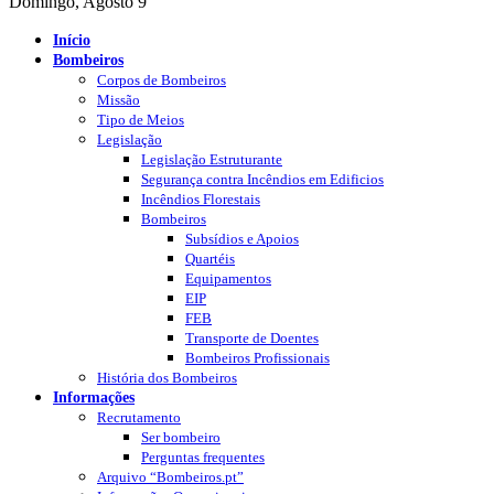
Domingo, Agosto 9
Início
Bombeiros
Corpos de Bombeiros
Missão
Tipo de Meios
Legislação
Legislação Estruturante
Segurança contra Incêndios em Edificios
Incêndios Florestais
Bombeiros
Subsídios e Apoios
Quartéis
Equipamentos
EIP
FEB
Transporte de Doentes
Bombeiros Profissionais
História dos Bombeiros
Informações
Recrutamento
Ser bombeiro
Perguntas frequentes
Arquivo “Bombeiros.pt”