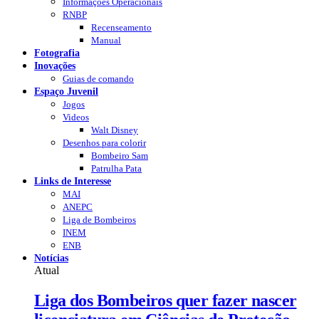
Informações Operacionais
RNBP
Recenseamento
Manual
Fotografia
Inovações
Guias de comando
Espaço Juvenil
Jogos
Videos
Walt Disney
Desenhos para colorir
Bombeiro Sam
Patrulha Pata
Links de Interesse
MAI
ANEPC
Liga de Bombeiros
INEM
ENB
Notícias
Atual
Liga dos Bombeiros quer fazer nascer