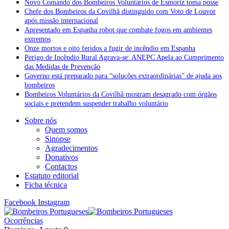
Novo Comando dos Bombeiros Voluntários de Esmoriz toma posse
Chefe dos Bombeiros da Covilhã distinguido com Voto de Louvor
após missão internacional
Apresentado em Espanha robot que combate fogos em ambientes
extremos
Onze mortos e oito feridos a fugir de incêndio em Espanha
Perigo de Incêndio Rural Agrava-se: ANEPC Apela ao Cumprimento
das Medidas de Prevenção
Governo está preparado para “soluções extraordinárias” de ajuda aos
bombeiros
Bombeiros Voluntários da Covilhã mostram desagrado com órgãos
sociais e pretendem suspender trabalho voluntário
Sobre nós
Quem somos
Sinopse
Agradecimentos
Donativos
Contactos
Estatuto editorial
Ficha técnica
Facebook
Instagram
Ocorrências