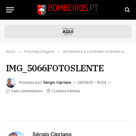
Início
»
Fotorreportagem
»
Bombeiros a combater incêndio em depósito de pneus ao ar livre na Lousã
IMG_5066FOTOSLENTE
Postado por:
Sérgio Cipriano
29/08/12 - 16:04
Sem comentários
1 Leitura mínima
Sérgio Cipriano