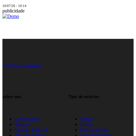
10/07/26 - 10:14
publicidade
Facebook
Instagram
sobre nós
Tipo de notícias
Quem somos
Gerais
Sinopse
Locais
Estatuto Editorial
Internacionais
Agradecimentos
Fotorreportagem