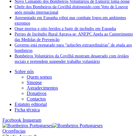
Novo Comando dos Bombeiros Voluntários de Esmoriz toma posse
Chefe dos Bombeiros da Covilhã distinguido com Voto de Louvor
após missão internacional
Apresentado em Espanha robot que combate fogos em ambientes
extremos
Onze mortos e oito feridos a fugir de incêndio em Espanha
Perigo de Incêndio Rural Agrava-se: ANEPC Apela ao Cumprimento
das Medidas de Prevenção
Governo está preparado para “soluções extraordinárias” de ajuda aos
bombeiros
Bombeiros Voluntários da Covilhã mostram desagrado com órgãos
sociais e pretendem suspender trabalho voluntário
Sobre nós
Quem somos
Sinopse
Agradecimentos
Donativos
Contactos
Estatuto editorial
Ficha técnica
Facebook
Instagram
Ocorrências