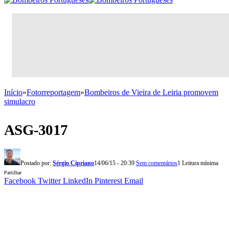
Início
»
Fotorreportagem
»
Bombeiros de Vieira de Leiria promovem
simulacro
ASG-3017
Postado por:
Sérgio Cipriano
14/06/15 - 20:39
Sem comentários
1 Leitura mínima
Partilhar
Facebook
Twitter
LinkedIn
Pinterest
Email