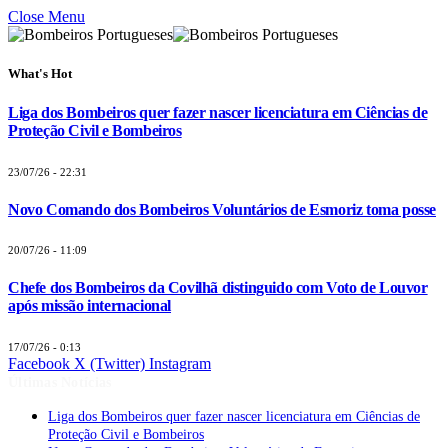
Close Menu
What's Hot
Liga dos Bombeiros quer fazer nascer licenciatura em Ciências de
Proteção Civil e Bombeiros
23/07/26 - 22:31
Novo Comando dos Bombeiros Voluntários de Esmoriz toma posse
20/07/26 - 11:09
Chefe dos Bombeiros da Covilhã distinguido com Voto de Louvor
após missão internacional
17/07/26 - 0:13
Facebook
X (Twitter)
Instagram
Últimas Notícias
Liga dos Bombeiros quer fazer nascer licenciatura em Ciências de
Proteção Civil e Bombeiros