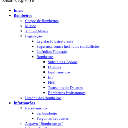
Sábado, Agosto 8
Início
Bombeiros
Corpos de Bombeiros
Missão
Tipo de Meios
Legislação
Legislação Estruturante
Segurança contra Incêndios em Edificios
Incêndios Florestais
Bombeiros
Subsídios e Apoios
Quartéis
Equipamentos
EIP
FEB
Transporte de Doentes
Bombeiros Profissionais
História dos Bombeiros
Informações
Recrutamento
Ser bombeiro
Perguntas frequentes
Arquivo “Bombeiros.pt”