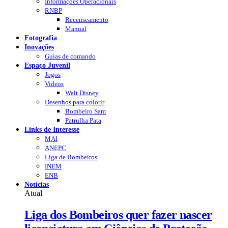
Informações Operacionais
RNBP
Recenseamento
Manual
Fotografia
Inovações
Guias de comando
Espaço Juvenil
Jogos
Videos
Walt Disney
Desenhos para colorir
Bombeiro Sam
Patrulha Pata
Links de Interesse
MAI
ANEPC
Liga de Bombeiros
INEM
ENB
Notícias
Atual
Liga dos Bombeiros quer fazer nascer