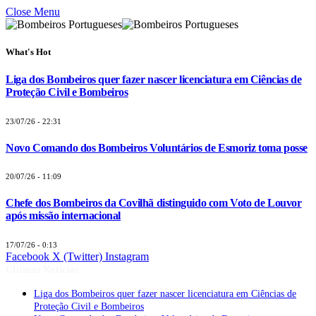
Close Menu
What's Hot
Liga dos Bombeiros quer fazer nascer licenciatura em Ciências de
Proteção Civil e Bombeiros
23/07/26 - 22:31
Novo Comando dos Bombeiros Voluntários de Esmoriz toma posse
20/07/26 - 11:09
Chefe dos Bombeiros da Covilhã distinguido com Voto de Louvor
após missão internacional
17/07/26 - 0:13
Facebook
X (Twitter)
Instagram
Últimas Notícias
Liga dos Bombeiros quer fazer nascer licenciatura em Ciências de
Proteção Civil e Bombeiros