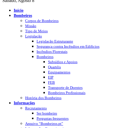
Sábado, Agosto 8
Início
Bombeiros
Corpos de Bombeiros
Missão
Tipo de Meios
Legislação
Legislação Estruturante
Segurança contra Incêndios em Edificios
Incêndios Florestais
Bombeiros
Subsídios e Apoios
Quartéis
Equipamentos
EIP
FEB
Transporte de Doentes
Bombeiros Profissionais
História dos Bombeiros
Informações
Recrutamento
Ser bombeiro
Perguntas frequentes
Arquivo “Bombeiros.pt”