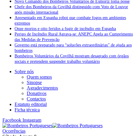
Novo Comando dos Bombeiros Voluntários de Esmoriz toma posse
Chefe dos Bombeiros da Covilhã distinguido com Voto de Louvor
após missão internacional
Apresentado em Espanha robot que combate fogos em ambientes
extremos
Onze mortos e oito feridos a fugir de incêndio em Espanha
Perigo de Incêndio Rural Agrava-se: ANEPC Apela ao Cumprimento
das Medidas de Prevenção
Governo está preparado para “soluções extraordinárias” de ajuda aos
bombeiros
Bombeiros Voluntários da Covilhã mostram desagrado com órgãos
sociais e pretendem suspender trabalho voluntário
Sobre nós
Quem somos
Sinopse
Agradecimentos
Donativos
Contactos
Estatuto editorial
Ficha técnica
Facebook
Instagram
Ocorrências