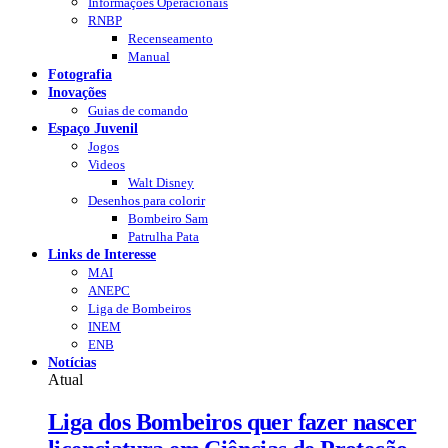
Informações Operacionais
RNBP
Recenseamento
Manual
Fotografia
Inovações
Guias de comando
Espaço Juvenil
Jogos
Videos
Walt Disney
Desenhos para colorir
Bombeiro Sam
Patrulha Pata
Links de Interesse
MAI
ANEPC
Liga de Bombeiros
INEM
ENB
Notícias
Atual
Liga dos Bombeiros quer fazer nascer