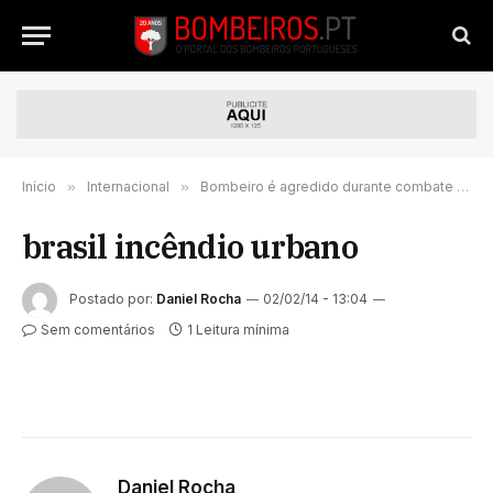
Início
»
Internacional
»
Bombeiro é agredido durante combate a incêndio
brasil incêndio urbano
Postado por:
Daniel Rocha
02/02/14 - 13:04
Sem comentários
1 Leitura mínima
Daniel Rocha