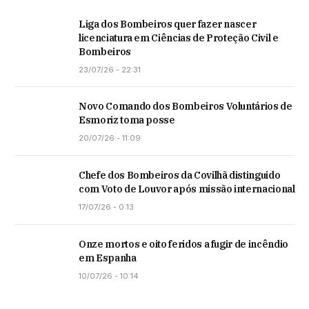
Liga dos Bombeiros quer fazer nascer
licenciatura em Ciências de Proteção Civil e
Bombeiros
23/07/26 - 22:31
Novo Comando dos Bombeiros Voluntários de
Esmoriz toma posse
20/07/26 - 11:09
Chefe dos Bombeiros da Covilhã distinguido
com Voto de Louvor após missão internacional
17/07/26 - 0:13
Onze mortos e oito feridos a fugir de incêndio
em Espanha
10/07/26 - 10:14