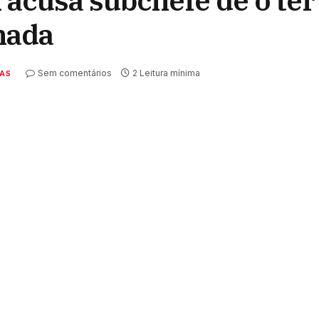
acusa subchefe de o ter
hada
Sem comentários
2 Leitura mínima
IAS