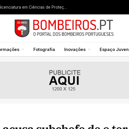
Liga dos Bombeiros quer fazer nascer licenciatura em Ciências de Proteção Civil e Bombeiros
formações
Fotografia
Inovações
Espaço Juveni