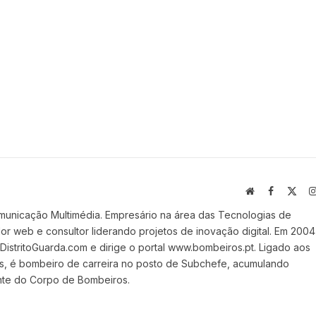
Website
Facebook
X
(Twi
municação Multimédia. Empresário na área das Tecnologias de
 web e consultor liderando projetos de inovação digital. Em 2004
stritoGuarda.com e dirige o portal www.bombeiros.pt. Ligado aos
s, é bombeiro de carreira no posto de Subchefe, acumulando
nte do Corpo de Bombeiros.