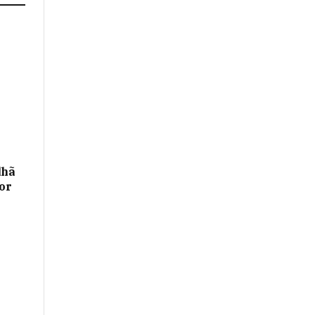
lhã
or