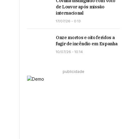
Covilhã distinguido com Voto
de Louvor após missão
internacional
17/07/26 - 0:13
Onze mortos e oito feridos a
fugir de incêndio em Espanha
10/07/26 - 10:14
publicidade