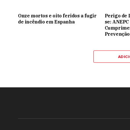
Onze mortos e oito feridos a fugir
Perigo de 
de incêndio em Espanha
se: ANEPC
Cumprimen
Prevenção
ADIC