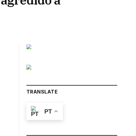
 agredido à
TRANSLATE
PT