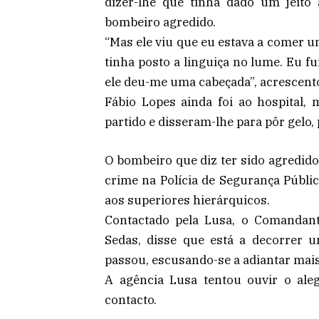
dizer-lhe que tinha dado um jeito 
bombeiro agredido.
“Mas ele viu que eu estava a comer u
tinha posto a linguiça no lume. Eu fu
ele deu-me uma cabeçada”, acrescent
Fábio Lopes ainda foi ao hospital,
partido e disseram-lhe para pôr gelo, 
O bombeiro que diz ter sido agredid
crime na Polícia de Segurança Públi
aos superiores hierárquicos.
Contactado pela Lusa, o Comandant
Sedas, disse que está a decorrer u
passou, escusando-se a adiantar mai
A agência Lusa tentou ouvir o aleg
contacto.