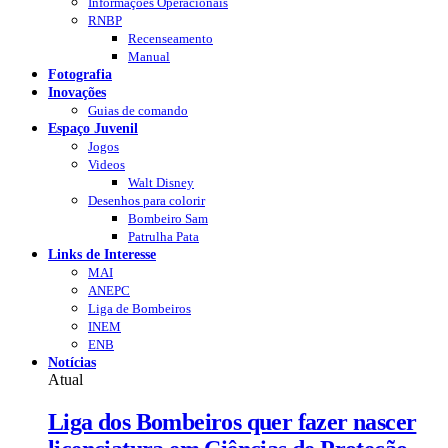
Informações Operacionais
RNBP
Recenseamento
Manual
Fotografia
Inovações
Guias de comando
Espaço Juvenil
Jogos
Videos
Walt Disney
Desenhos para colorir
Bombeiro Sam
Patrulha Pata
Links de Interesse
MAI
ANEPC
Liga de Bombeiros
INEM
ENB
Notícias
Atual
Liga dos Bombeiros quer fazer nascer