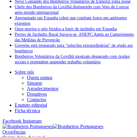
Novo Comando dos Bombeiros Voluntários de Esmoriz toma posse
Chefe dos Bombeiros da Covilhã distinguido com Voto de Louvor
após missão internacional
Apresentado em Espanha robot que combate fogos em ambientes
extremos
Onze mortos e oito feridos a fugir de incêndio em Espanha
Perigo de Incêndio Rural Agrava-se: ANEPC Apela ao Cumprimento
das Medidas de Prevenção
Governo está preparado para “soluções extraordinárias” de ajuda aos
bombeiros
Bombeiros Voluntários da Covilhã mostram desagrado com órgãos
sociais e pretendem suspender trabalho voluntário
Sobre nós
Quem somos
Sinopse
Agradecimentos
Donativos
Contactos
Estatuto editorial
Ficha técnica
Facebook
Instagram
Ocorrências