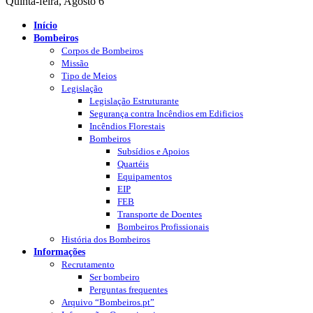
Quinta-feira, Agosto 6
Início
Bombeiros
Corpos de Bombeiros
Missão
Tipo de Meios
Legislação
Legislação Estruturante
Segurança contra Incêndios em Edificios
Incêndios Florestais
Bombeiros
Subsídios e Apoios
Quartéis
Equipamentos
EIP
FEB
Transporte de Doentes
Bombeiros Profissionais
História dos Bombeiros
Informações
Recrutamento
Ser bombeiro
Perguntas frequentes
Arquivo “Bombeiros.pt”