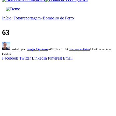
Início
»
Fotorreportagem
»
Bombeiro de Ferro
63
Postado por:
Sérgio Cipriano
24/07/12 - 18:14
Sem comentários
1 Leitura mínima
Partilhar
Facebook
Twitter
LinkedIn
Pinterest
Email