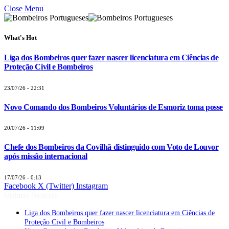
Close Menu
What's Hot
Liga dos Bombeiros quer fazer nascer licenciatura em Ciências de
Proteção Civil e Bombeiros
23/07/26 - 22:31
Novo Comando dos Bombeiros Voluntários de Esmoriz toma posse
20/07/26 - 11:09
Chefe dos Bombeiros da Covilhã distinguido com Voto de Louvor
após missão internacional
17/07/26 - 0:13
Facebook
X (Twitter)
Instagram
Últimas Notícias
Liga dos Bombeiros quer fazer nascer licenciatura em Ciências de
Proteção Civil e Bombeiros