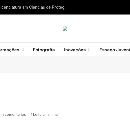
Liga dos Bombeiros quer fazer nascer licenciatura em Ciências de Proteção Civil e Bombeiros
ormações
Fotografia
Inovações
Espaço Juveni
m comentários
1 Leitura mínima