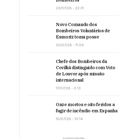
Bombeiros
23/07/26 - 22:31
Novo Comando dos
Bombeiros Voluntários de
Esmoriz toma posse
20/07/26 - 11:09
Chefe dos Bombeiros da
Covilhã distinguido com Voto
de Louvor após missão
internacional
17/07/26 - 0:13
Onze mortos e oito feridos a
fugir de incêndio em Espanha
10/07/26 - 10:14
publicidade