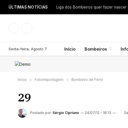
ÚLTIMAS NOTÍCIAS
Facebook
Instagram
Sexta-feira, Agosto 7
Início
Bombeiros
Inf
Início
»
Fotorreportagem
»
Bombeiro de Ferro
29
Postado por:
Sérgio Cipriano
24/07/12 - 18:13
Se