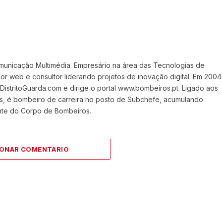
Website
Faceboo
X
(Twit
municação Multimédia. Empresário na área das Tecnologias de
 web e consultor liderando projetos de inovação digital. Em 2004
stritoGuarda.com e dirige o portal www.bombeiros.pt. Ligado aos
s, é bombeiro de carreira no posto de Subchefe, acumulando
nte do Corpo de Bombeiros.
IONAR COMENTÁRIO