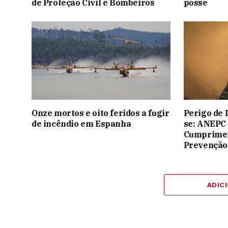
de Proteção Civil e Bombeiros
posse
Onze mortos e oito feridos a fugir
Perigo de 
de incêndio em Espanha
se: ANEPC
Cumprimen
Prevenção
ADIC