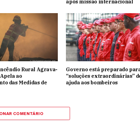
após missão internacional
Incêndio Rural Agrava-
Governo está preparado par
 Apela ao
“soluções extraordinárias” d
to das Medidas de
ajuda aos bombeiros
IONAR COMENTÁRIO