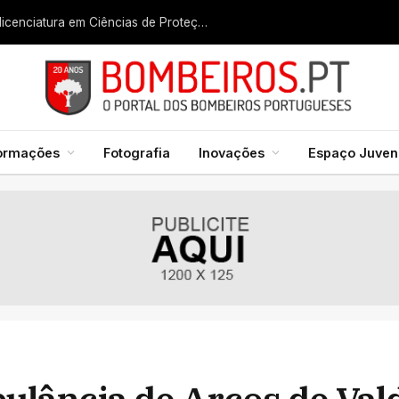
Liga dos Bombeiros quer fazer nascer licenciatura em Ciências de Proteção Civil e Bombeiros
formações
Fotografia
Inovações
Espaço Juveni