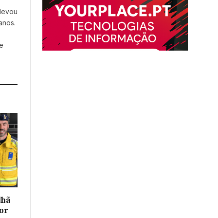
 levou
anos.
e
lhã
or