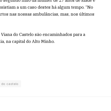
do segundo filho da mulher de 27 anos de idade e
ssistiam a um caso destes há algum tempo. “No
artos nas nossas ambulâncias, mas, nos últimos
de Viana do Castelo são encaminhados para a
a, na capital do Alto Minho.
 do castelo