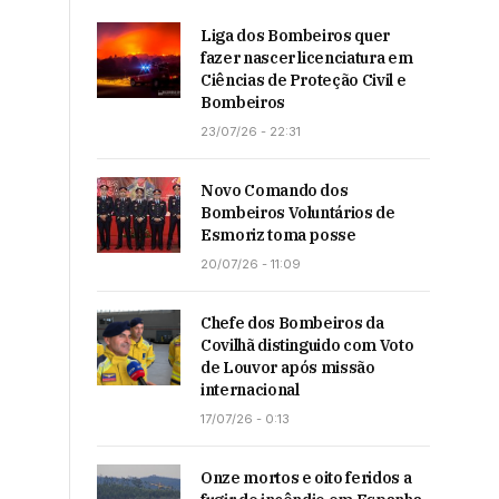
Liga dos Bombeiros quer
fazer nascer licenciatura em
Ciências de Proteção Civil e
Bombeiros
23/07/26 - 22:31
Novo Comando dos
Bombeiros Voluntários de
Esmoriz toma posse
20/07/26 - 11:09
Chefe dos Bombeiros da
Covilhã distinguido com Voto
de Louvor após missão
internacional
17/07/26 - 0:13
Onze mortos e oito feridos a