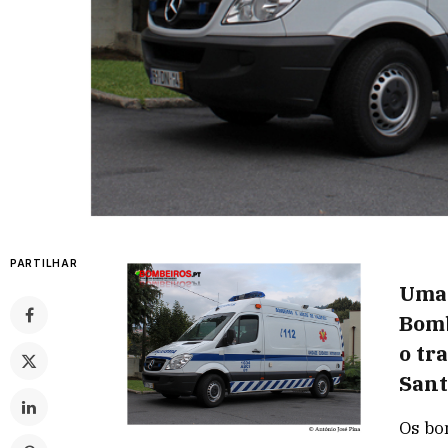
PARTILHAR
Uma 
Bomb
o tr
Sant
Os bo