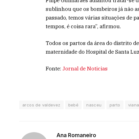
Filipe Guimarães adiantou tratar-se 
sublinhou que os bombeiros já não a
passado, temos várias situações de p
tempos, é coisa rara”, afirmou.
Todos os partos da área do distrito 
maternidade do Hospital de Santa Luzi
Fonte:
Jornal de Noticias
arcos de valdevez
bebé
nasceu
parto
viana
Ana Romaneiro