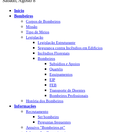
Sábado, Agosto 8
Início
Bombeiros
Corpos de Bombeiros
Missão
Tipo de Meios
Legislação
Legislação Estruturante
Segurança contra Incêndios em Edificios
Incêndios Florestais
Bombeiros
Subsídios e Apoios
Quartéis
Equipamentos
EIP
FEB
Transporte de Doentes
Bombeiros Profissionais
História dos Bombeiros
Informações
Recrutamento
Ser bombeiro
Perguntas frequentes
Arquivo “Bombeiros.pt”