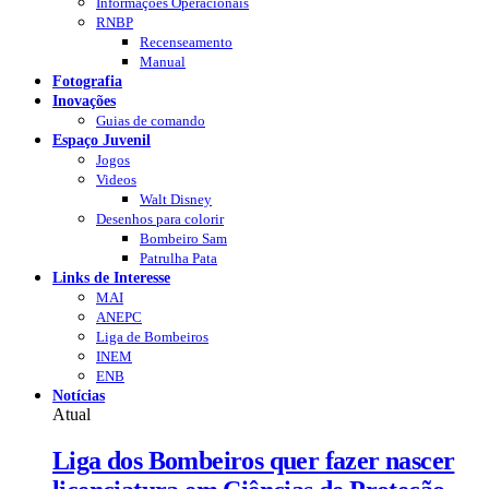
Informações Operacionais
RNBP
Recenseamento
Manual
Fotografia
Inovações
Guias de comando
Espaço Juvenil
Jogos
Videos
Walt Disney
Desenhos para colorir
Bombeiro Sam
Patrulha Pata
Links de Interesse
MAI
ANEPC
Liga de Bombeiros
INEM
ENB
Notícias
Atual
Liga dos Bombeiros quer fazer nascer