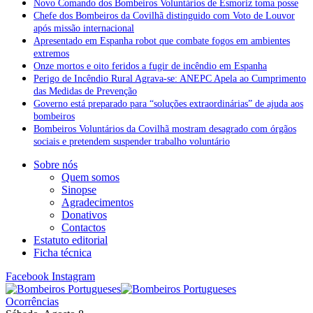
Novo Comando dos Bombeiros Voluntários de Esmoriz toma posse
Chefe dos Bombeiros da Covilhã distinguido com Voto de Louvor
após missão internacional
Apresentado em Espanha robot que combate fogos em ambientes
extremos
Onze mortos e oito feridos a fugir de incêndio em Espanha
Perigo de Incêndio Rural Agrava-se: ANEPC Apela ao Cumprimento
das Medidas de Prevenção
Governo está preparado para “soluções extraordinárias” de ajuda aos
bombeiros
Bombeiros Voluntários da Covilhã mostram desagrado com órgãos
sociais e pretendem suspender trabalho voluntário
Sobre nós
Quem somos
Sinopse
Agradecimentos
Donativos
Contactos
Estatuto editorial
Ficha técnica
Facebook
Instagram
Ocorrências