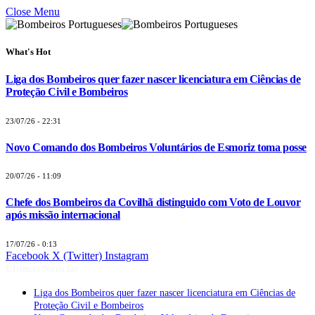
Close Menu
What's Hot
Liga dos Bombeiros quer fazer nascer licenciatura em Ciências de
Proteção Civil e Bombeiros
23/07/26 - 22:31
Novo Comando dos Bombeiros Voluntários de Esmoriz toma posse
20/07/26 - 11:09
Chefe dos Bombeiros da Covilhã distinguido com Voto de Louvor
após missão internacional
17/07/26 - 0:13
Facebook
X (Twitter)
Instagram
Últimas Notícias
Liga dos Bombeiros quer fazer nascer licenciatura em Ciências de
Proteção Civil e Bombeiros