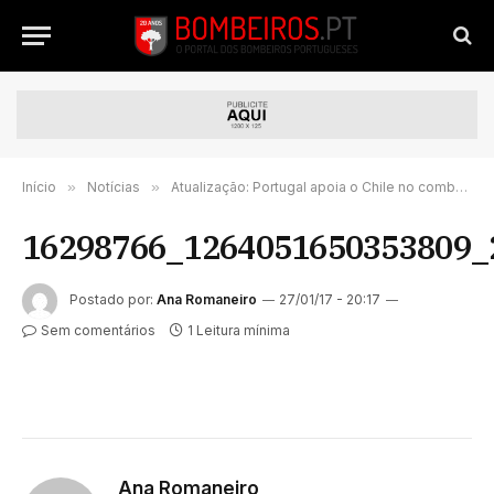
Início
»
Notícias
»
Atualização: Portugal apoia o Chile no combate aos incêndios florestais
16298766_1264051650353809_
Postado por:
Ana Romaneiro
27/01/17 - 20:17
Sem comentários
1 Leitura mínima
Ana Romaneiro