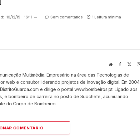
a
d:
16/12/15 - 16:11
Sem comentários
1 Leitura mínima
Website
Facebook
X
(Twi
municação Multimédia. Empresário na área das Tecnologias de
 web e consultor liderando projetos de inovação digital. Em 2004
stritoGuarda.com e dirige o portal www.bombeiros.pt. Ligado aos
s, é bombeiro de carreira no posto de Subchefe, acumulando
nte do Corpo de Bombeiros.
IONAR COMENTÁRIO