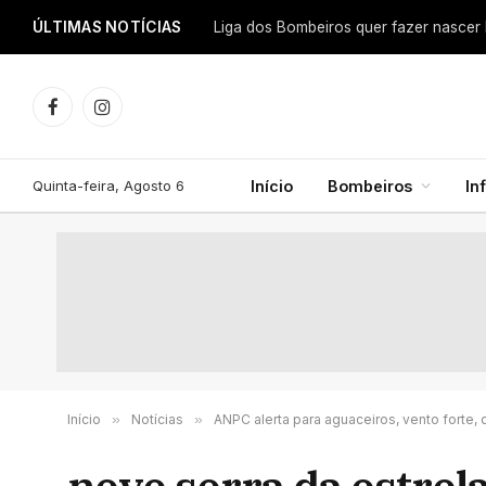
ÚLTIMAS NOTÍCIAS
Facebook
Instagram
Quinta-feira, Agosto 6
Início
Bombeiros
In
Início
»
Notícias
»
ANPC alerta para aguaceiros, vento forte,