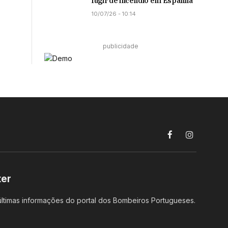
fugir de incêndio em Espanha
10/07/26 - 10:14
publicidade
Facebook
Instagram
ter
ltimas informações do portal dos Bombeiros Portugueses.