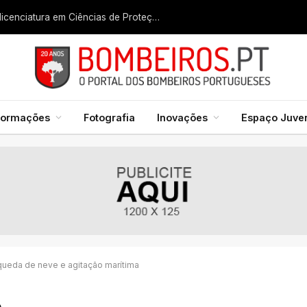
Liga dos Bombeiros quer fazer nascer licenciatura em Ciências de Proteção Civil e Bombeiros
formações
Fotografia
Inovações
Espaço Juven
 queda de neve e agitação marítima