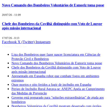
Novo Comando dos Bombeiros Voluntários de Esmoriz toma posse
20/07/26 - 11:09
Chefe dos Bombeiros da Covilhã distinguido com Voto de Louvor
após missão internacional
17/07/26 - 0:13
Facebook
X (Twitter)
Instagram
Últimas Notícias
Liga dos Bombeiros quer fazer nascer licenciatura em Ciências de
Proteção Civil e Bombeiros
Novo Comando dos Bombeiros Voluntários de Esmoriz toma posse
Chefe dos Bombeiros da Covilhã distinguido com Voto de Louvor
após missão internacional
Apresentado em Espanha robot que combate fogos em ambientes
extremos
Onze mortos e oito feridos a fugir de incêndio em Espanha
Perigo de Incêndio Rural Agrava-se: ANEPC Apela ao Cumprimento
das Medidas de Prevenção
Governo está preparado para “soluções extraordinárias” de ajuda aos
bombeiros
Bombeiros Voluntários da Covilhã mostram desagrado com órgãos