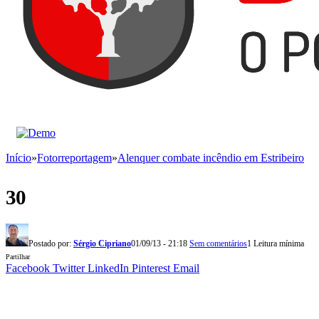
Início
»
Fotorreportagem
»
Alenquer combate incêndio em Estribeiro
30
Postado por:
Sérgio Cipriano
01/09/13 - 21:18
Sem comentários
1 Leitura mínima
Partilhar
Facebook
Twitter
LinkedIn
Pinterest
Email