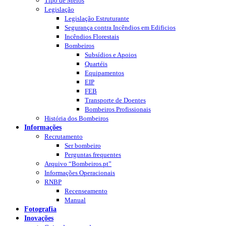
Tipo de Meios
Legislação
Legislação Estruturante
Segurança contra Incêndios em Edificios
Incêndios Florestais
Bombeiros
Subsídios e Apoios
Quartéis
Equipamentos
EIP
FEB
Transporte de Doentes
Bombeiros Profissionais
História dos Bombeiros
Informações
Recrutamento
Ser bombeiro
Perguntas frequentes
Arquivo “Bombeiros.pt”
Informações Operacionais
RNBP
Recenseamento
Manual
Fotografia
Inovações