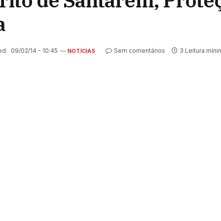
trito de Santarém, Proteç
a
ed:
09/02/14 - 10:45
Sem comentários
3 Leitura míni
NOTÍCIAS