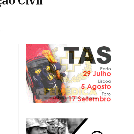
ão Civil
ma