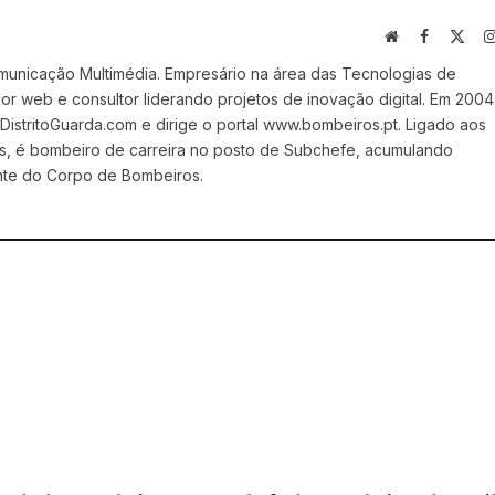
Website
Facebook
X
(Twi
municação Multimédia. Empresário na área das Tecnologias de
 web e consultor liderando projetos de inovação digital. Em 2004
stritoGuarda.com e dirige o portal www.bombeiros.pt. Ligado aos
s, é bombeiro de carreira no posto de Subchefe, acumulando
nte do Corpo de Bombeiros.