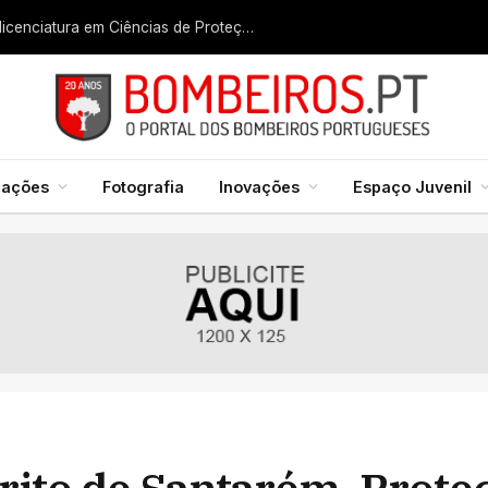
Liga dos Bombeiros quer fazer nascer licenciatura em Ciências de Proteção Civil e Bombeiros
mações
Fotografia
Inovações
Espaço Juvenil