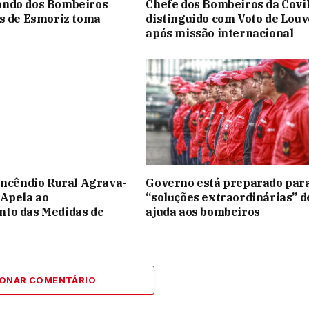
ndo dos Bombeiros
Chefe dos Bombeiros da Covi
s de Esmoriz toma
distinguido com Voto de Louv
após missão internacional
Incêndio Rural Agrava-
Governo está preparado par
 Apela ao
“soluções extraordinárias” d
to das Medidas de
ajuda aos bombeiros
IONAR COMENTÁRIO