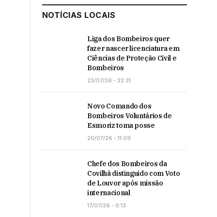
NOTÍCIAS LOCAIS
Liga dos Bombeiros quer
fazer nascer licenciatura em
Ciências de Proteção Civil e
Bombeiros
23/07/26 - 22:31
Novo Comando dos
Bombeiros Voluntários de
Esmoriz toma posse
20/07/26 - 11:09
Chefe dos Bombeiros da
Covilhã distinguido com Voto
de Louvor após missão
internacional
17/07/26 - 0:13