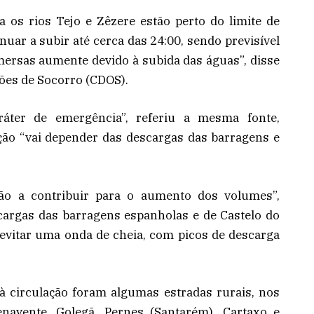
 os rios Tejo e Zêzere estão perto do limite de
ar a subir até cerca das 24:00, sendo previsível
ersas aumente devido à subida das águas”, disse
ões de Socorro (CDOS).
áter de emergência”, referiu a mesma fonte,
ção “vai depender das descargas das barragens e
tão a contribuir para o aumento dos volumes”,
cargas das barragens espanholas e de Castelo do
 evitar uma onda de cheia, com picos de descarga
à circulação foram algumas estradas rurais, nos
navente, Golegã, Pernes (Santarém), Cartaxo e