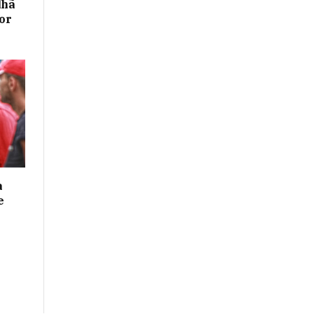
lhã
or
a
e