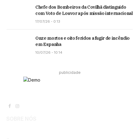
Chefe dos Bombeiros da Covilhã distinguido
com Voto de Louvor após missão internacional
17/07/26 - 0:13
Onze mortos e oito feridos a fugir de incêndio
em Espanha
10/07/26 - 10:14
publicidade
Facebook
Instagram
SOBRE NÓS