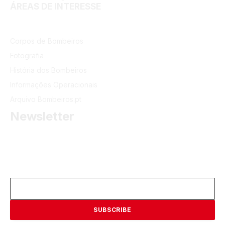
ÁREAS DE INTERESSE
Corpos de Bombeiros
Fotografia
História dos Bombeiros
Informações Operacionais
Arquivo Bombeiros.pt
Newsletter
Receba as últimas informações do portal dos Bombeiros
Portugueses.
Email