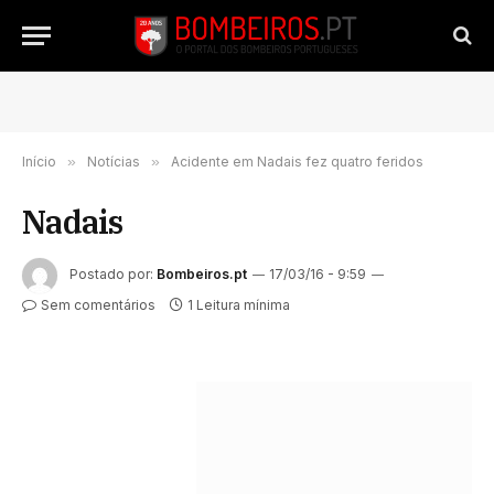
Início
»
Notícias
»
Acidente em Nadais fez quatro feridos
Nadais
Postado por:
Bombeiros.pt
17/03/16 - 9:59
Sem comentários
1 Leitura mínima