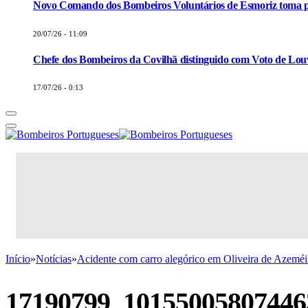
Novo Comando dos Bombeiros Voluntários de Esmoriz toma p
20/07/26 - 11:09
Chefe dos Bombeiros da Covilhã distinguido com Voto de Louv
17/07/26 - 0:13
Início
»
Notícias
»
Acidente com carro alegórico em Oliveira de Azeméis
17190799_10155005807446