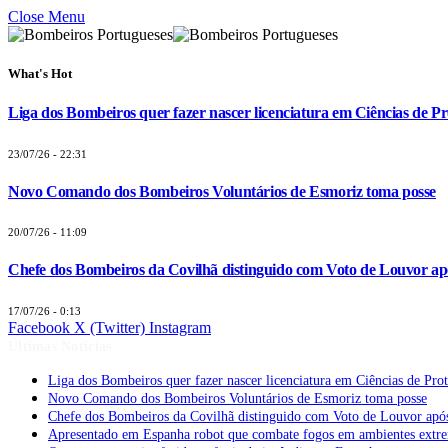
Close Menu
What's Hot
Liga dos Bombeiros quer fazer nascer licenciatura em Ciências de Pr
23/07/26 - 22:31
Novo Comando dos Bombeiros Voluntários de Esmoriz toma posse
20/07/26 - 11:09
Chefe dos Bombeiros da Covilhã distinguido com Voto de Louvor apó
17/07/26 - 0:13
Facebook
X (Twitter)
Instagram
Últimas Notícias
Liga dos Bombeiros quer fazer nascer licenciatura em Ciências de Pro
Novo Comando dos Bombeiros Voluntários de Esmoriz toma posse
Chefe dos Bombeiros da Covilhã distinguido com Voto de Louvor após
Apresentado em Espanha robot que combate fogos em ambientes extr