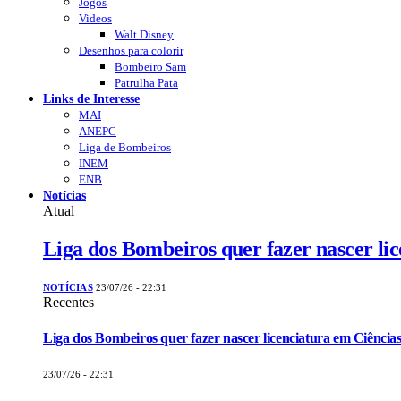
Jogos
Videos
Walt Disney
Desenhos para colorir
Bombeiro Sam
Patrulha Pata
Links de Interesse
MAI
ANEPC
Liga de Bombeiros
INEM
ENB
Notícias
Atual
Liga dos Bombeiros quer fazer nascer li
NOTÍCIAS
23/07/26 - 22:31
Recentes
Liga dos Bombeiros quer fazer nascer licenciatura em Ciências
23/07/26 - 22:31