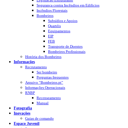
Legislação Estruturante
Segurança contra Incêndios em Edificios
Incêndios Florestais
Bombeiros
Subsídios e Apoios
Quartéis
Equipamentos
EIP
FEB
Transporte de Doentes
Bombeiros Profissionais
História dos Bombeiros
Informações
Recrutamento
Ser bombeiro
Perguntas frequentes
Arquivo “Bombeiros.pt”
Informações Operacionais
RNBP
Recenseamento
Manual
Fotografia
Inovações
Guias de comando
Espaço Juvenil