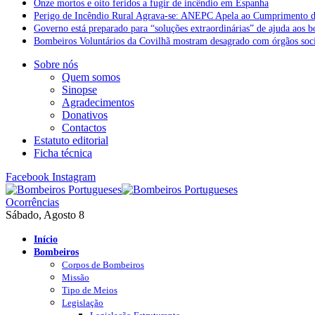
Onze mortos e oito feridos a fugir de incêndio em Espanha
Perigo de Incêndio Rural Agrava-se: ANEPC Apela ao Cumprimento d
Governo está preparado para “soluções extraordinárias” de ajuda aos 
Bombeiros Voluntários da Covilhã mostram desagrado com órgãos socia
Sobre nós
Quem somos
Sinopse
Agradecimentos
Donativos
Contactos
Estatuto editorial
Ficha técnica
Facebook
Instagram
Ocorrências
Sábado, Agosto 8
Início
Bombeiros
Corpos de Bombeiros
Missão
Tipo de Meios
Legislação