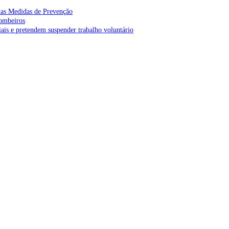
as Medidas de Prevenção
bombeiros
is e pretendem suspender trabalho voluntário