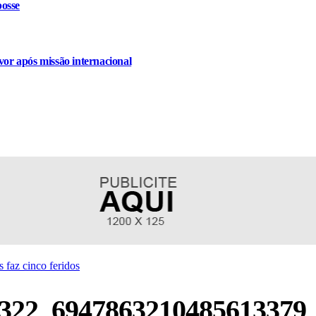
osse
or após missão internacional
 faz cinco feridos
322_6947863210485613379