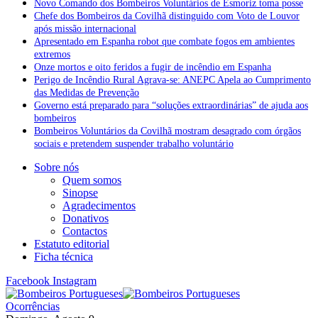
Novo Comando dos Bombeiros Voluntários de Esmoriz toma posse
Chefe dos Bombeiros da Covilhã distinguido com Voto de Louvor
após missão internacional
Apresentado em Espanha robot que combate fogos em ambientes
extremos
Onze mortos e oito feridos a fugir de incêndio em Espanha
Perigo de Incêndio Rural Agrava-se: ANEPC Apela ao Cumprimento
das Medidas de Prevenção
Governo está preparado para “soluções extraordinárias” de ajuda aos
bombeiros
Bombeiros Voluntários da Covilhã mostram desagrado com órgãos
sociais e pretendem suspender trabalho voluntário
Sobre nós
Quem somos
Sinopse
Agradecimentos
Donativos
Contactos
Estatuto editorial
Ficha técnica
Facebook
Instagram
Ocorrências