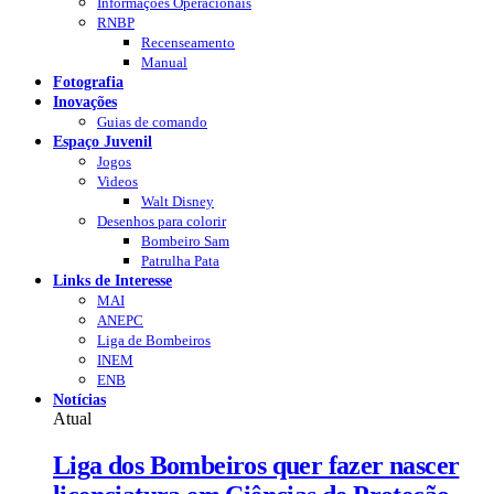
Informações Operacionais
RNBP
Recenseamento
Manual
Fotografia
Inovações
Guias de comando
Espaço Juvenil
Jogos
Videos
Walt Disney
Desenhos para colorir
Bombeiro Sam
Patrulha Pata
Links de Interesse
MAI
ANEPC
Liga de Bombeiros
INEM
ENB
Notícias
Atual
Liga dos Bombeiros quer fazer nascer