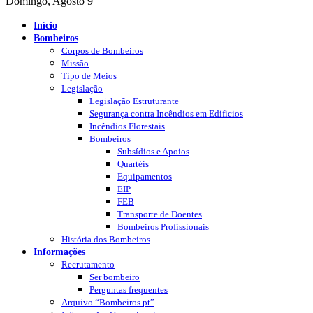
Domingo, Agosto 9
Início
Bombeiros
Corpos de Bombeiros
Missão
Tipo de Meios
Legislação
Legislação Estruturante
Segurança contra Incêndios em Edificios
Incêndios Florestais
Bombeiros
Subsídios e Apoios
Quartéis
Equipamentos
EIP
FEB
Transporte de Doentes
Bombeiros Profissionais
História dos Bombeiros
Informações
Recrutamento
Ser bombeiro
Perguntas frequentes
Arquivo “Bombeiros.pt”