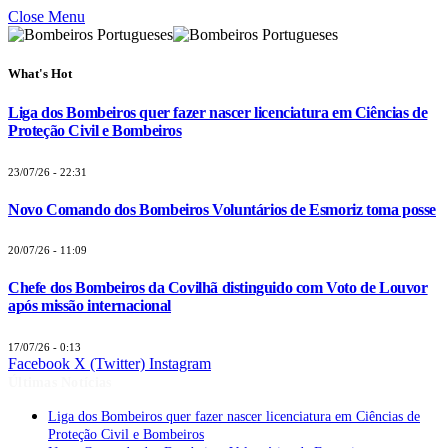
Close Menu
What's Hot
Liga dos Bombeiros quer fazer nascer licenciatura em Ciências de
Proteção Civil e Bombeiros
23/07/26 - 22:31
Novo Comando dos Bombeiros Voluntários de Esmoriz toma posse
20/07/26 - 11:09
Chefe dos Bombeiros da Covilhã distinguido com Voto de Louvor
após missão internacional
17/07/26 - 0:13
Facebook
X (Twitter)
Instagram
Últimas Notícias
Liga dos Bombeiros quer fazer nascer licenciatura em Ciências de
Proteção Civil e Bombeiros