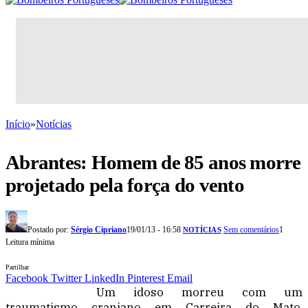
Início
»
Notícias
Abrantes: Homem de 85 anos morre
projetado pela força do vento
Postado por:
Sérgio Cipriano
19/01/13 - 16:58
Sem comentários
1
NOTÍCIAS
Leitura mínima
Partilhar
Facebook
Twitter
LinkedIn
Pinterest
Email
Um idoso morreu com um
traumatismo craniano em Carreira do Mato,