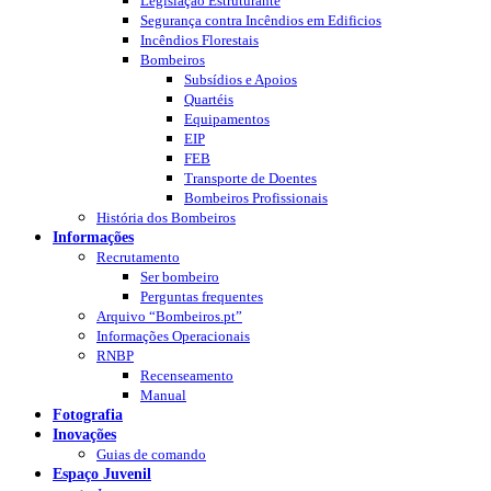
Legislação Estruturante
Segurança contra Incêndios em Edificios
Incêndios Florestais
Bombeiros
Subsídios e Apoios
Quartéis
Equipamentos
EIP
FEB
Transporte de Doentes
Bombeiros Profissionais
História dos Bombeiros
Informações
Recrutamento
Ser bombeiro
Perguntas frequentes
Arquivo “Bombeiros.pt”
Informações Operacionais
RNBP
Recenseamento
Manual
Fotografia
Inovações
Guias de comando
Espaço Juvenil