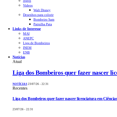
Jogos
Videos
Walt Disney
Desenhos para colorir
Bombeiro Sam
Patrulha Pata
Links de Interesse
MAI
ANEPC
Liga de Bombeiros
INEM
ENB
Notícias
Atual
Liga dos Bombeiros quer fazer nascer li
NOTÍCIAS
23/07/26 - 22:31
Recentes
Liga dos Bombeiros quer fazer nascer licenciatura em Ciências
23/07/26 - 22:31