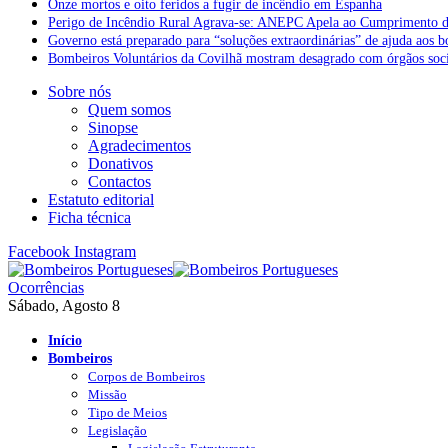
Onze mortos e oito feridos a fugir de incêndio em Espanha
Perigo de Incêndio Rural Agrava-se: ANEPC Apela ao Cumprimento d
Governo está preparado para “soluções extraordinárias” de ajuda aos 
Bombeiros Voluntários da Covilhã mostram desagrado com órgãos socia
Sobre nós
Quem somos
Sinopse
Agradecimentos
Donativos
Contactos
Estatuto editorial
Ficha técnica
Facebook
Instagram
Ocorrências
Sábado, Agosto 8
Início
Bombeiros
Corpos de Bombeiros
Missão
Tipo de Meios
Legislação