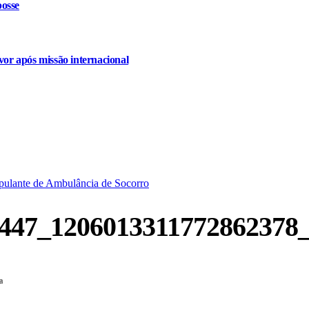
osse
or após missão internacional
ipulante de Ambulância de Socorro
447_1206013311772862378
a