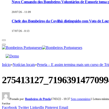
Novo Comando dos Bombeiros Voluntários de Esmoriz toma p
20/07/26 - 11:09
Chefe dos Bombeiros da Covilhã distinguido com Voto de Louv
17/07/26 - 0:13
Início
»
Notícias locais
»
Penela – E assim termina mais um curso de Tr
275413127_7196391477099
Postado por:
Bombeiros de Penela
17/03/22 - 19:37
Sem comentários
1 Leitura mínim
Partilhar
Facebook
Twitter
LinkedIn
Pinterest
Email