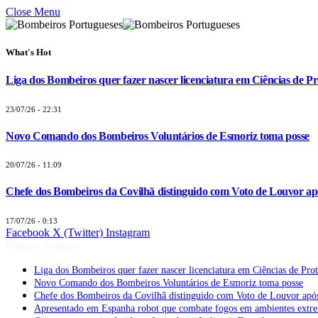
Close Menu
What's Hot
Liga dos Bombeiros quer fazer nascer licenciatura em Ciências de Pr
23/07/26 - 22:31
Novo Comando dos Bombeiros Voluntários de Esmoriz toma posse
20/07/26 - 11:09
Chefe dos Bombeiros da Covilhã distinguido com Voto de Louvor apó
17/07/26 - 0:13
Facebook
X (Twitter)
Instagram
Últimas Notícias
Liga dos Bombeiros quer fazer nascer licenciatura em Ciências de Pro
Novo Comando dos Bombeiros Voluntários de Esmoriz toma posse
Chefe dos Bombeiros da Covilhã distinguido com Voto de Louvor após
Apresentado em Espanha robot que combate fogos em ambientes extr