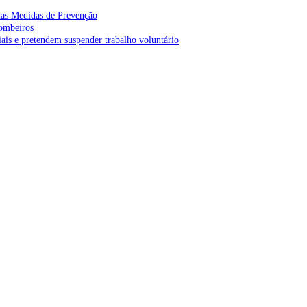
as Medidas de Prevenção
bombeiros
is e pretendem suspender trabalho voluntário