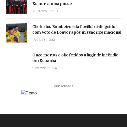
Esmoriz toma posse
20/07/26 - 11:09
Chefe dos Bombeiros da Covilhã distinguido
com Voto de Louvor após missão internacional
17/07/26 - 0:13
Onze mortos e oito feridos a fugir de incêndio
em Espanha
10/07/26 - 10:14
publicidade