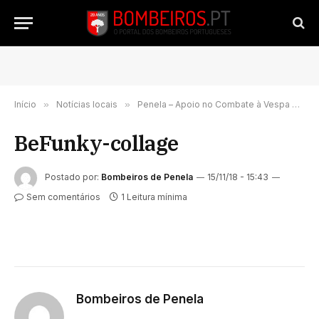
Início
»
Notícias locais
»
Penela – Apoio no Combate à Vespa Asiática
BeFunky-collage
Postado por:
Bombeiros de Penela
15/11/18 - 15:43
Sem comentários
1 Leitura mínima
Bombeiros de Penela