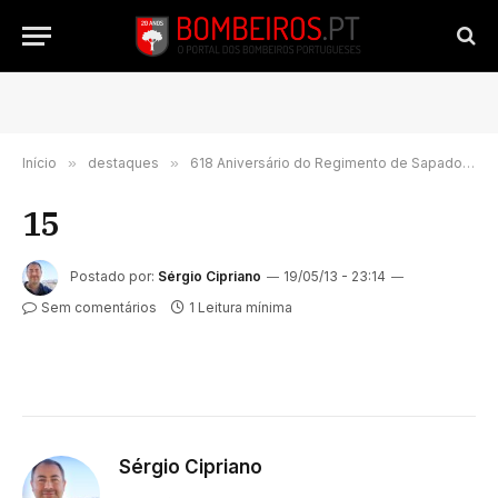
Início
»
destaques
»
618 Aniversário do Regimento de Sapadores de Lisboa
15
Postado por:
Sérgio Cipriano
19/05/13 - 23:14
Sem comentários
1 Leitura mínima
Sérgio Cipriano