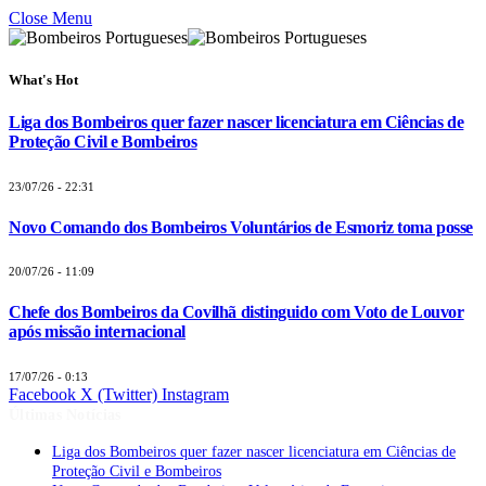
Close Menu
What's Hot
Liga dos Bombeiros quer fazer nascer licenciatura em Ciências de
Proteção Civil e Bombeiros
23/07/26 - 22:31
Novo Comando dos Bombeiros Voluntários de Esmoriz toma posse
20/07/26 - 11:09
Chefe dos Bombeiros da Covilhã distinguido com Voto de Louvor
após missão internacional
17/07/26 - 0:13
Facebook
X (Twitter)
Instagram
Últimas Notícias
Liga dos Bombeiros quer fazer nascer licenciatura em Ciências de
Proteção Civil e Bombeiros