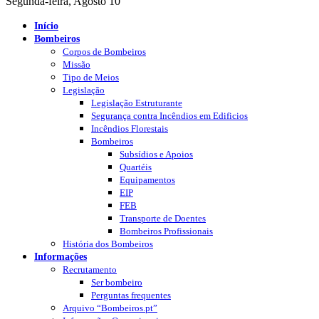
Segunda-feira, Agosto 10
Início
Bombeiros
Corpos de Bombeiros
Missão
Tipo de Meios
Legislação
Legislação Estruturante
Segurança contra Incêndios em Edificios
Incêndios Florestais
Bombeiros
Subsídios e Apoios
Quartéis
Equipamentos
EIP
FEB
Transporte de Doentes
Bombeiros Profissionais
História dos Bombeiros
Informações
Recrutamento
Ser bombeiro
Perguntas frequentes
Arquivo “Bombeiros.pt”