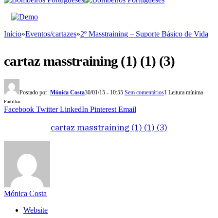
Início
»
Eventos/cartazes
»
2º Masstraining – Suporte Básico de Vida
cartaz masstraining (1) (1) (3)
Postado por:
Mónica Costa
30/01/15 - 10:55
Sem comentários
1 Leitura mínima
Partilhar
Facebook
Twitter
LinkedIn
Pinterest
Email
cartaz masstraining (1) (1) (3)
Mónica Costa
Website