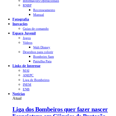
Informações Operacionais
RNBP
Recenseamento
Manual
Fotografia
Inovações
Guias de comando
Espaço Juvenil
Jogos
Videos
Walt Disney
Desenhos para colorir
Bombeiro Sam
Patrulha Pata
Links de Interesse
MAI
ANEPC
Liga de Bombeiros
INEM
ENB
Notícias
Atual
Liga dos Bombeiros quer fazer nascer