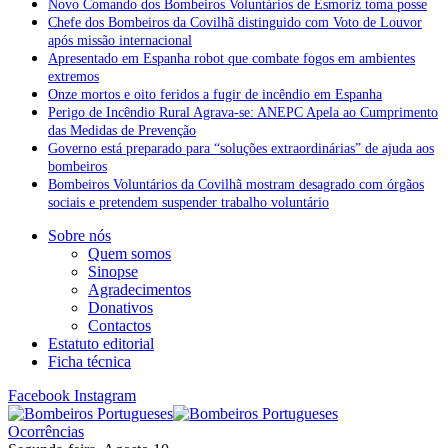
Novo Comando dos Bombeiros Voluntários de Esmoriz toma posse
Chefe dos Bombeiros da Covilhã distinguido com Voto de Louvor
após missão internacional
Apresentado em Espanha robot que combate fogos em ambientes
extremos
Onze mortos e oito feridos a fugir de incêndio em Espanha
Perigo de Incêndio Rural Agrava-se: ANEPC Apela ao Cumprimento
das Medidas de Prevenção
Governo está preparado para “soluções extraordinárias” de ajuda aos
bombeiros
Bombeiros Voluntários da Covilhã mostram desagrado com órgãos
sociais e pretendem suspender trabalho voluntário
Sobre nós
Quem somos
Sinopse
Agradecimentos
Donativos
Contactos
Estatuto editorial
Ficha técnica
Facebook
Instagram
Ocorrências