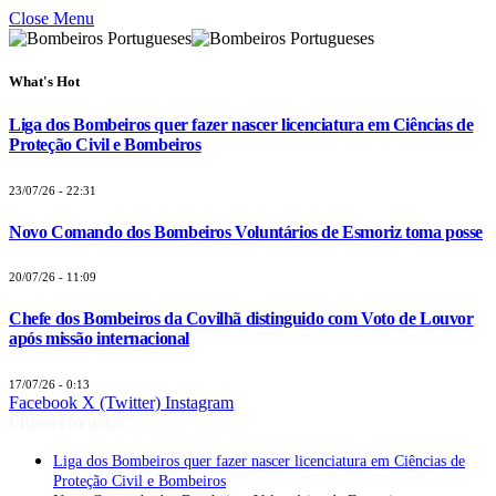
Close Menu
What's Hot
Liga dos Bombeiros quer fazer nascer licenciatura em Ciências de
Proteção Civil e Bombeiros
23/07/26 - 22:31
Novo Comando dos Bombeiros Voluntários de Esmoriz toma posse
20/07/26 - 11:09
Chefe dos Bombeiros da Covilhã distinguido com Voto de Louvor
após missão internacional
17/07/26 - 0:13
Facebook
X (Twitter)
Instagram
Últimas Notícias
Liga dos Bombeiros quer fazer nascer licenciatura em Ciências de
Proteção Civil e Bombeiros