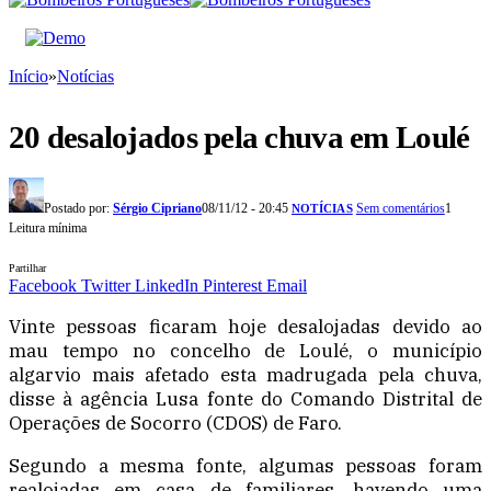
Início
»
Notícias
20 desalojados pela chuva em Loulé
Postado por:
Sérgio Cipriano
08/11/12 - 20:45
Sem comentários
1
NOTÍCIAS
Leitura mínima
Partilhar
Facebook
Twitter
LinkedIn
Pinterest
Email
Vinte pessoas ficaram hoje desalojadas devido ao
mau tempo no concelho de Loulé, o município
algarvio mais afetado esta madrugada pela chuva,
disse à agência Lusa fonte do Comando Distrital de
Operações de Socorro (CDOS) de Faro.
Segundo a mesma fonte, algumas pessoas foram
realojadas em casa de familiares, havendo uma