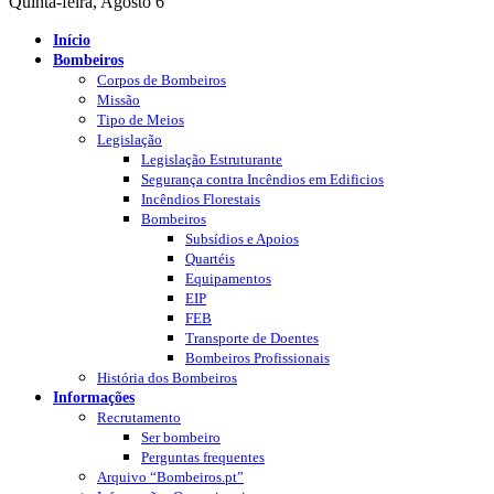
Quinta-feira, Agosto 6
Início
Bombeiros
Corpos de Bombeiros
Missão
Tipo de Meios
Legislação
Legislação Estruturante
Segurança contra Incêndios em Edificios
Incêndios Florestais
Bombeiros
Subsídios e Apoios
Quartéis
Equipamentos
EIP
FEB
Transporte de Doentes
Bombeiros Profissionais
História dos Bombeiros
Informações
Recrutamento
Ser bombeiro
Perguntas frequentes
Arquivo “Bombeiros.pt”