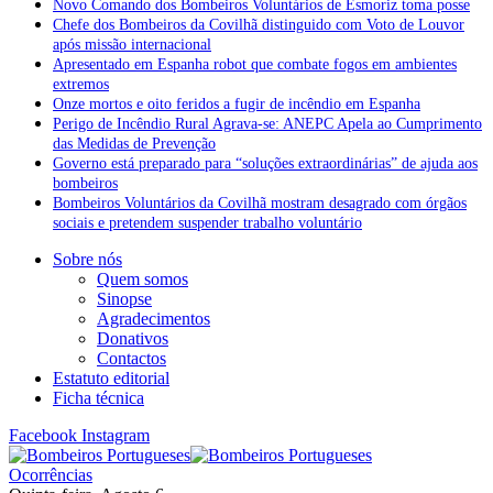
Novo Comando dos Bombeiros Voluntários de Esmoriz toma posse
Chefe dos Bombeiros da Covilhã distinguido com Voto de Louvor
após missão internacional
Apresentado em Espanha robot que combate fogos em ambientes
extremos
Onze mortos e oito feridos a fugir de incêndio em Espanha
Perigo de Incêndio Rural Agrava-se: ANEPC Apela ao Cumprimento
das Medidas de Prevenção
Governo está preparado para “soluções extraordinárias” de ajuda aos
bombeiros
Bombeiros Voluntários da Covilhã mostram desagrado com órgãos
sociais e pretendem suspender trabalho voluntário
Sobre nós
Quem somos
Sinopse
Agradecimentos
Donativos
Contactos
Estatuto editorial
Ficha técnica
Facebook
Instagram
Ocorrências