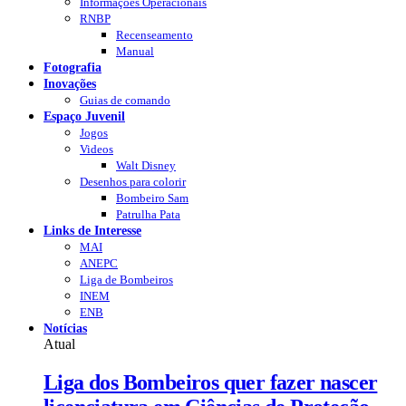
Informações Operacionais
RNBP
Recenseamento
Manual
Fotografia
Inovações
Guias de comando
Espaço Juvenil
Jogos
Videos
Walt Disney
Desenhos para colorir
Bombeiro Sam
Patrulha Pata
Links de Interesse
MAI
ANEPC
Liga de Bombeiros
INEM
ENB
Notícias
Atual
Liga dos Bombeiros quer fazer nascer