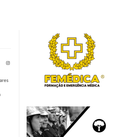
ite
Facebook
Instagram
ares
m