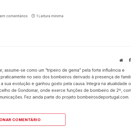
em comentários
1 Leitura mínima
Webs
r, assume-se como um “tripeiro de gema” pela forte influência e
praticamente no seio dos bombeiros derivado à presença de famili
 a sua evolução e ganhou gosto pela causa. Integra na atualidade o
celho de Gondomar, onde exerce funções de bombeiro de 2º, co
omunicações. Fez ainda parte do projeto bombeirosdeportugal.com.
IONAR COMENTÁRIO