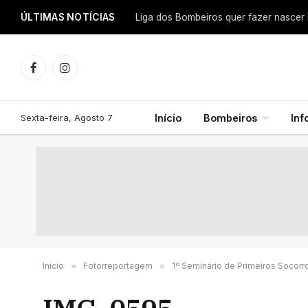
ÚLTIMAS NOTÍCIAS
Facebook
Instagram
Sexta-feira, Agosto 7
Início
Bombeiros
In
Início
»
Fotorreportagem
»
1º Seminário de Primeiros Socorr