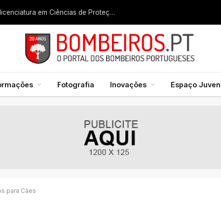
Liga dos Bombeiros quer fazer nascer licenciatura em Ciências de Proteção Civil e Bombeiros
formações
Fotografia
Inovações
Espaço Juveni
os para Cães