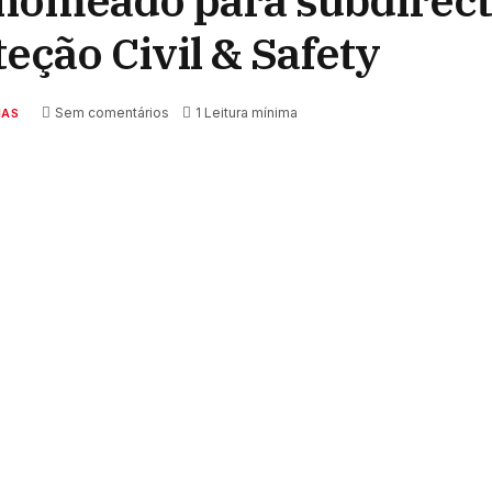
, nomeado para subdirec
eção Civil & Safety
Sem comentários
1 Leitura mínima
IAS