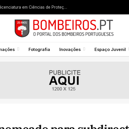
Liga dos Bombeiros quer fazer nascer licenciatura em Ciências de Proteção Civil e Bombeiros
rmações
Fotografia
Inovações
Espaço Juvenil