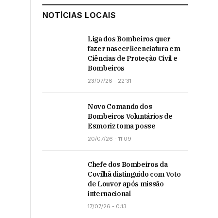
NOTÍCIAS LOCAIS
Liga dos Bombeiros quer
fazer nascer licenciatura em
Ciências de Proteção Civil e
Bombeiros
23/07/26 - 22:31
Novo Comando dos
Bombeiros Voluntários de
Esmoriz toma posse
20/07/26 - 11:09
Chefe dos Bombeiros da
Covilhã distinguido com Voto
de Louvor após missão
internacional
17/07/26 - 0:13