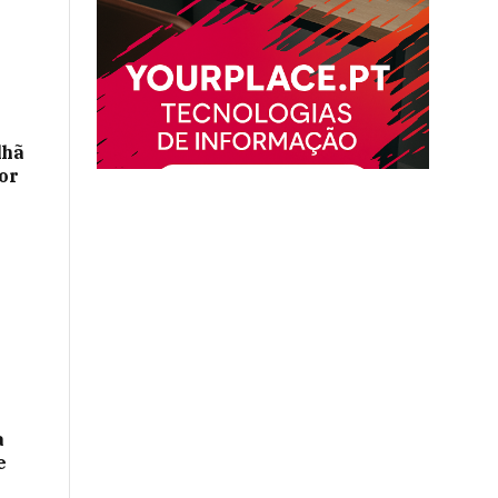
lhã
or
a
e