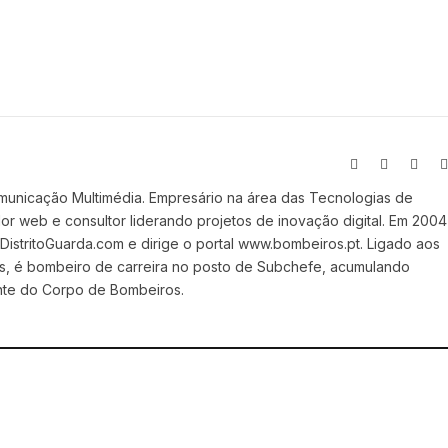
Website
Facebook
X
(Twit
municação Multimédia. Empresário na área das Tecnologias de
 web e consultor liderando projetos de inovação digital. Em 2004
stritoGuarda.com e dirige o portal www.bombeiros.pt. Ligado aos
s, é bombeiro de carreira no posto de Subchefe, acumulando
nte do Corpo de Bombeiros.