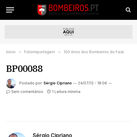
Início
»
Fotorreportagem
»
100 Anos dos Bombeiros do Faial
BP00088
Postado por:
Sérgio Cipriano
24/07/12 - 18:06
Sem comentários
1 Leitura mínima
Sérgio Cipriano