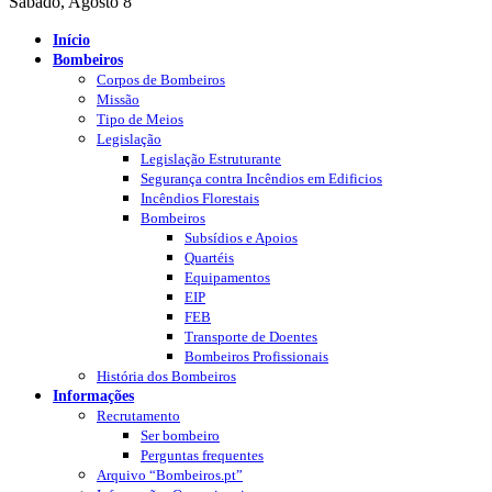
Sábado, Agosto 8
Início
Bombeiros
Corpos de Bombeiros
Missão
Tipo de Meios
Legislação
Legislação Estruturante
Segurança contra Incêndios em Edificios
Incêndios Florestais
Bombeiros
Subsídios e Apoios
Quartéis
Equipamentos
EIP
FEB
Transporte de Doentes
Bombeiros Profissionais
História dos Bombeiros
Informações
Recrutamento
Ser bombeiro
Perguntas frequentes
Arquivo “Bombeiros.pt”