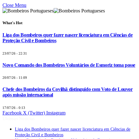
Close Menu
What's Hot
Liga dos Bombeiros quer fazer nascer licenciatura em Ciências de
Proteção Civil e Bombeiros
23/07/26 - 22:31
Novo Comando dos Bombeiros Voluntários de Esmoriz toma posse
20/07/26 - 11:09
Chefe dos Bombeiros da Covilhã distinguido com Voto de Louvor
após missão internacional
17/07/26 - 0:13
Facebook
X (Twitter)
Instagram
Últimas Notícias
Liga dos Bombeiros quer fazer nascer licenciatura em Ciências de
Proteção Civil e Bombeiros