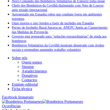
Novo Comando dos Bombeiros Voluntários de Esmoriz toma posse
Chefe dos Bombeiros da Covilhã distinguido com Voto de Louvor
após missão internacional
Apresentado em Espanha robot que combate fogos em ambientes
extremos
Onze mortos e oito feridos a fugir de incêndio em Espanha
Perigo de Incêndio Rural Agrava-se: ANEPC Apela ao Cumprimento
das Medidas de Prevenção
Governo está preparado para “soluções extraordinárias” de ajuda aos
bombeiros
Bombeiros Voluntários da Covilhã mostram desagrado com órgãos
sociais e pretendem suspender trabalho voluntário
Sobre nós
Quem somos
Sinopse
Agradecimentos
Donativos
Contactos
Estatuto editorial
Ficha técnica
Facebook
Instagram
Ocorrências