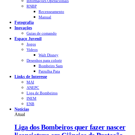
Informações Operacionais
RNBP
Recenseamento
Manual
Fotografia
Inovações
Guias de comando
Espaço Juvenil
Jogos
Videos
Walt Disney
Desenhos para colorir
Bombeiro Sam
Patrulha Pata
Links de Interesse
MAI
ANEPC
Liga de Bombeiros
INEM
ENB
Notícias
Atual
Liga dos Bombeiros quer fazer nascer