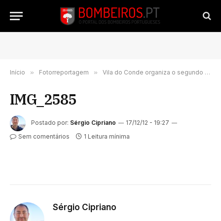
Início
»
Fotorreportagem
»
Vila do Conde organiza o segundo Rescue Challenge
IMG_2585
Postado por:
Sérgio Cipriano
17/12/12 - 19:27
Sem comentários
1 Leitura mínima
Sérgio Cipriano